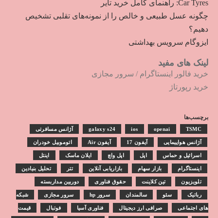
Car Tyres: راهنمای کامل خرید تایر
چگونه عسل طبیعی و خالص را از نمونه‌های تقلبی تشخیص
دهیم؟
ایزوگام سرویس بهداشتی
لینک های مفید
خرید فالور اینستاگرام
/
سرور مجازی
خرید رپورتاژ
برچسب‌ها
TSMC
openai
ios
galaxy s24
آژانس مسافرتی
آژانس هواپیمایی
آیفون 17
آیفون Air
اتوموبیل خودران
اسرائیل و حماس
اپل
اپل واچ
ایلان ماسک
اینتل
اینستاگرام
بازار سهام
بازاریابی آنلاین
تتر
تحلیل بنیادین
تلویزیون
تین کلاینت
حقوق فناوری
دوربین مداربسته
رباتیک
سئو
سالمندان
سرور hp
سرور مجازی
شبکه
های اجتماعی
صرافی ارز دیجیتال
فناوری آسیا
فوتبال
قیمت