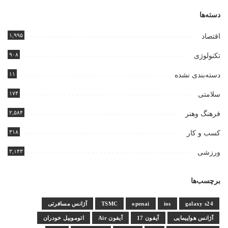
دسته‌ها
۱,۹۹۵
اقتصاد
۹۰۸
تکنولوژی
۱۱
دسته‌بندی نشده
۱۷۴
سلامتی
۲,۵۸۴
فرهنگ وهنر
۳۱۸
کسب و کار
۳,۱۴۳
ورزشی
برچسب‌ها
galaxy s24
ios
openai
TSMC
آژانس مسافرتی
آژانس هواپیمایی
آیفون 17
آیفون Air
اتوموبیل خودران