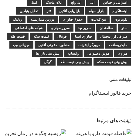
اسرائیل و حماس
اپل
اپل واچ
ایلان ماسک
اینتل
اینستاگرام
بازار سهام
بازاریابی آنلاین
تتر
تحلیل بنیادین
تلویزیون
تین کلاینت
حقوق فناوری
دوربین مداربسته
رباتیک
سئو
سالمندان
سرور hp
سرور مجازی
شبکه های اجتماعی
صرافی ارز دیجیتال
فناوری آسیا
فوتبال
قیمت سکه
قیمت طلا
مایکروسافت
مرورگر اینترنت
مشاوره حقوقی آنلاین
میزبانی وب
هواوی
هوش مصنوعی
واتساپ
پیش بینی بازارها
پیش بینی قیمت سکه
پیش بینی قیمت طلا
گوگل
تبلیغات متنی
خرید فالور اینستاگرام
پست های مرتبط