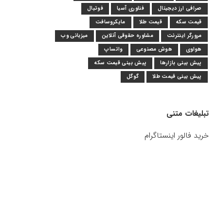
صرافی ارز دیجیتال
فناوری آسیا
فوتبال
قیمت سکه
قیمت طلا
مایکروسافت
مرورگر اینترنت
مشاوره حقوقی آنلاین
میزبانی وب
هواوی
هوش مصنوعی
واتساپ
پیش بینی بازارها
پیش بینی قیمت سکه
پیش بینی قیمت طلا
گوگل
تبلیغات متنی
خرید فالور اینستاگرام