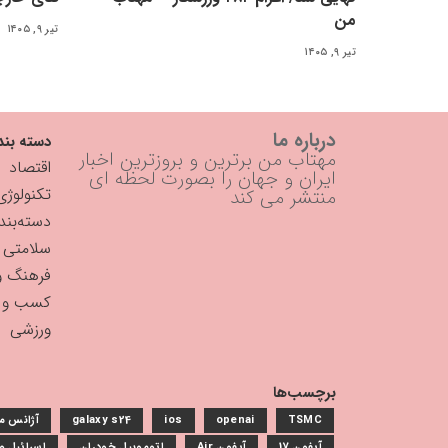
من
تیر ۹, ۱۴۰۵
تیر ۹, ۱۴۰۵
درباره ما
دسته بند
مهتاب من برترین و بروزترین اخبار
اقتصاد
ایران و جهان را بصورت لحظه ای
تکنولوژی
منتشر می کند
دسته‌بن
سلامتی
فرهنگ و
کسب و ک
ورزشی
برچسب‌ها
TSMC
openai
ios
galaxy s24
آژانس م
آیفون 17
آیفون Air
اتوموبیل خودران
اسرائیل 