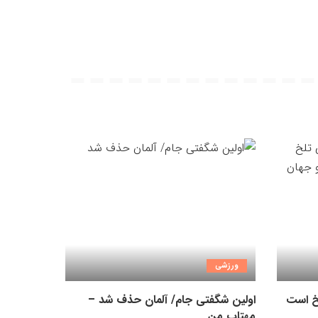
ورزشی
لخ است
اولین شگفتی جام/ آلمان حذف شد –
مهتاب من