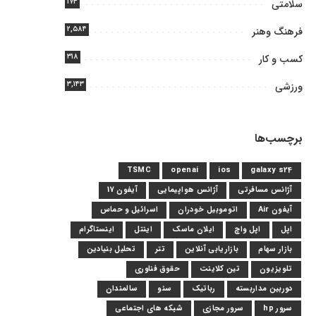
۱۷۴
سلامتی
۲,۵۸۴
فرهنگ وهنر
۳۱۸
کسب و کار
۳,۱۴۳
ورزشی
برچسب‌ها
TSMC
openai
ios
galaxy s24
آژانس مسافرتی
آژانس هواپیمایی
آیفون 17
آیفون Air
اتوموبیل خودران
اسرائیل و حماس
اپل
اپل واچ
ایلان ماسک
اینتل
اینستاگرام
بازار سهام
بازاریابی آنلاین
تتر
تحلیل بنیادین
تلویزیون
تین کلاینت
حقوق فناوری
دوربین مداربسته
رباتیک
سئو
سالمندان
سرور hp
سرور مجازی
شبکه های اجتماعی