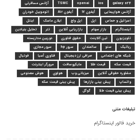
galaxy s24
ios
openai
TSMC
آژانس مسافرتی
آژانس هواپیمایی
آیفون 17
آیفون Air
اتوموبیل خودران
اسرائیل و حماس
اپل
اپل واچ
ایلان ماسک
اینتل
اینستاگرام
بازار سهام
بازاریابی آنلاین
تتر
تحلیل بنیادین
تلویزیون
تین کلاینت
حقوق فناوری
دوربین مداربسته
رباتیک
سئو
سالمندان
سرور hp
سرور مجازی
شبکه های اجتماعی
صرافی ارز دیجیتال
فناوری آسیا
فوتبال
قیمت سکه
قیمت طلا
مایکروسافت
مرورگر اینترنت
مشاوره حقوقی آنلاین
میزبانی وب
هواوی
هوش مصنوعی
واتساپ
پیش بینی بازارها
پیش بینی قیمت سکه
پیش بینی قیمت طلا
گوگل
تبلیغات متنی
خرید فالور اینستاگرام