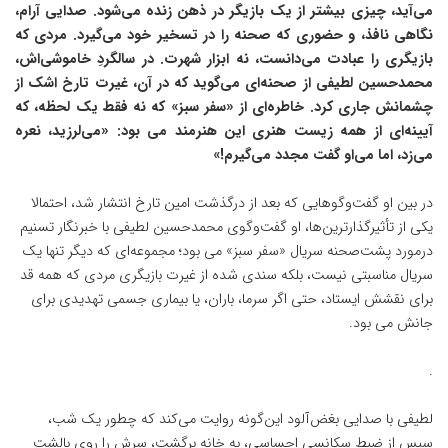
می‌آید، چیزی بیشتر از یک بازیگر در ذهن زنده می‌شود. صدایی آرام،
نگاهی نافذ، و حضوری که صحنه را در تسخیر خود می‌گیرد. مردی که
بازیگری را عبادت می‌دانست، نه ابزار شهرت. در سالگردِ خاموشی‌اش،
محمدحسین لطیفی از صحنه‌ای می‌گوید که در آن، غیرت تارخ اشک از
چشمانش جاری کرد. خاطره‌ای از «سفر سبز» که نه فقط یک لحظه، که
آیینه‌ای از همه زیست هنری این هنرمند می بود: «می‌لرزید، نعره
می‌زد، اما می‌او گفت مجدد می‌گیرم!»
در بین او گفت‌وگوهایی که بعد از درگذشت امین تارخ انتشار شد، احتمالا
یکی از تأثیرگذارترین‌ها، او گفت‌وگوی محمدحسین لطیفی با خبرنگار تسنیم
درمورد پشت‌صحنه سریال «سفر سبز» می بود؛ مجموعه‌ای که دیگر تنها یک
سریال مناسبتی نیست، بلکه سندی شده از غیرت بازیگری مردی که همه قد
برای نقشش ایستاد، حتی اگر سرما، باران، یا بیماری جسمی تهدیدی برای
جانش می بود.
.
لطیفی با صدایی بغض‌آلود این‌گونه روایت می‌کند که چطور یک شب،
سپس از ضبط سکانسی احساسی، به خانه برگشت، سرش را روی بالشت