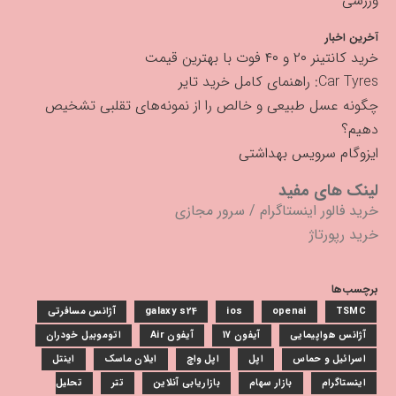
ورزشی
آخرین اخبار
خرید کانتینر ۲۰ و ۴۰ فوت با بهترین قیمت
Car Tyres: راهنمای کامل خرید تایر
چگونه عسل طبیعی و خالص را از نمونه‌های تقلبی تشخیص
دهیم؟
ایزوگام سرویس بهداشتی
لینک های مفید
خرید فالور اینستاگرام
/
سرور مجازی
خرید رپورتاژ
برچسب‌ها
TSMC
openai
ios
galaxy s24
آژانس مسافرتی
آژانس هواپیمایی
آیفون 17
آیفون Air
اتوموبیل خودران
اسرائیل و حماس
اپل
اپل واچ
ایلان ماسک
اینتل
اینستاگرام
بازار سهام
بازاریابی آنلاین
تتر
تحلیل