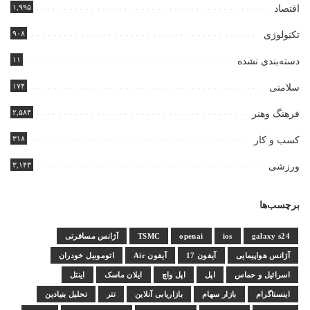
۱,۹۹۵
اقتصاد
۹۰۸
تکنولوژی
۱۱
دسته‌بندی نشده
۱۷۴
سلامتی
۲,۵۸۴
فرهنگ وهنر
۳۱۸
کسب و کار
۳,۱۴۳
ورزشی
برچسب‌ها
galaxy s24
ios
openai
TSMC
آژانس مسافرتی
آژانس هواپیمایی
آیفون 17
آیفون Air
اتوموبیل خودران
اسرائیل و حماس
اپل
اپل واچ
ایلان ماسک
اینتل
اینستاگرام
بازار سهام
بازاریابی آنلاین
تتر
تحلیل بنیادین