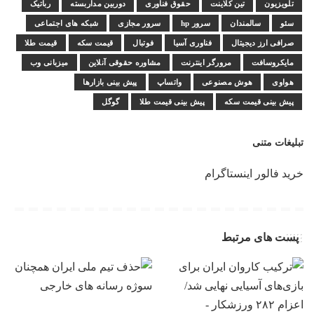
تلویزیون
تین کلاینت
حقوق فناوری
دوربین مداربسته
رباتیک
سئو
سالمندان
سرور hp
سرور مجازی
شبکه های اجتماعی
صرافی ارز دیجیتال
فناوری آسیا
فوتبال
قیمت سکه
قیمت طلا
مایکروسافت
مرورگر اینترنت
مشاوره حقوقی آنلاین
میزبانی وب
هواوی
هوش مصنوعی
واتساپ
پیش بینی بازارها
پیش بینی قیمت سکه
پیش بینی قیمت طلا
گوگل
تبلیغات متنی
خرید فالور اینستاگرام
پست های مرتبط