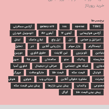
خرید رپورتاژ
برچسب‌ها
TSMC
openai
ios
galaxy s24
آژانس مسافرتی
آژانس هواپیمایی
آیفون 17
آیفون Air
اتوموبیل خودران
اسرائیل و حماس
اپل
اپل واچ
ایلان ماسک
اینتل
اینستاگرام
بازار سهام
بازاریابی آنلاین
تتر
تحلیل
بنیادین
تلویزیون
تین کلاینت
حقوق فناوری
دوربین
مداربسته
رباتیک
سئو
سالمندان
سرور hp
سرور
مجازی
شبکه های اجتماعی
صرافی ارز دیجیتال
فناوری آسیا
فوتبال
قیمت سکه
قیمت طلا
مایکروسافت
مرورگر
اینترنت
مشاوره حقوقی آنلاین
میزبانی وب
هواوی
هوش
مصنوعی
واتساپ
پیش بینی بازارها
پیش بینی قیمت سکه
پیش بینی قیمت طلا
گوگل