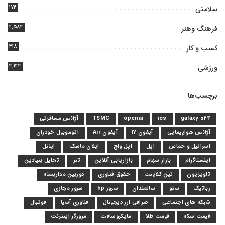
۱۷۴
سلامتی
۲,۵۸۴
فرهنگ وهنر
۳۱۸
کسب و کار
۳,۱۴۳
ورزشی
برچسب‌ها
galaxy s24
ios
openai
TSMC
آژانس مسافرتی
آژانس هواپیمایی
آیفون 17
آیفون Air
اتوموبیل خودران
اسرائیل و حماس
اپل
اپل واچ
ایلان ماسک
اینتل
اینستاگرام
بازار سهام
بازاریابی آنلاین
تتر
تحلیل بنیادین
تلویزیون
تین کلاینت
حقوق فناوری
دوربین مداربسته
رباتیک
سئو
سالمندان
سرور hp
سرور مجازی
شبکه های اجتماعی
صرافی ارز دیجیتال
فناوری آسیا
فوتبال
قیمت سکه
قیمت طلا
مایکروسافت
مرورگر اینترنت