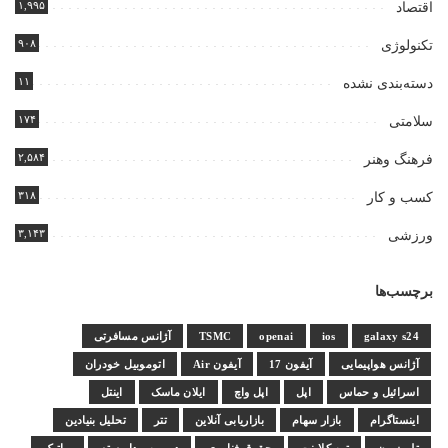
۱,۹۹۵
اقتصاد
۹۰۸
تکنولوژی
۱۱
دسته‌بندی نشده
۱۷۴
سلامتی
۲,۵۸۴
فرهنگ وهنر
۳۱۸
کسب و کار
۳,۱۴۳
ورزشی
برچسب‌ها
galaxy s24
ios
openai
TSMC
آژانس مسافرتی
آژانس هواپیمایی
آیفون 17
آیفون Air
اتوموبیل خودران
اسرائیل و حماس
اپل
اپل واچ
ایلان ماسک
اینتل
اینستاگرام
بازار سهام
بازاریابی آنلاین
تتر
تحلیل بنیادین