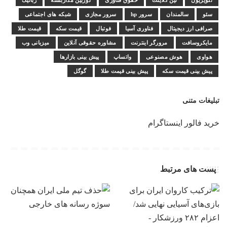
تلویزیون
تین کلاینت
حقوق فناوری
دوربین مداربسته
رباتیک
سئو
سالمندان
سرور hp
سرور مجازی
شبکه های اجتماعی
صرافی ارز دیجیتال
فناوری آسیا
فوتبال
قیمت سکه
قیمت طلا
مایکروسافت
مرورگر اینترنت
مشاوره حقوقی آنلاین
میزبانی وب
هواوی
هوش مصنوعی
واتساپ
پیش بینی بازارها
پیش بینی قیمت سکه
پیش بینی قیمت طلا
گوگل
تبلیغات متنی
خرید فالور اینستاگرام
پست های مرتبط