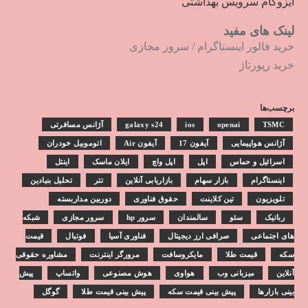
ایزوگام سرویس بهداشتی
لینک های مفید
خرید فالور اینستاگرام
/
سرور مجازی
خرید رپورتاژ
برچسب‌ها
TSMC
openai
ios
galaxy s24
آژانس مسافرتی
آژانس هواپیمایی
آیفون 17
آیفون Air
اتوموبیل خودران
اسرائیل و حماس
اپل
اپل واچ
ایلان ماسک
اینتل
اینستاگرام
بازار سهام
بازاریابی آنلاین
تتر
تحلیل بنیادین
تلویزیون
تین کلاینت
حقوق فناوری
دوربین مداربسته
رباتیک
سئو
سالمندان
سرور hp
سرور مجازی
شبکه
های اجتماعی
صرافی ارز دیجیتال
فناوری آسیا
فوتبال
قیمت
سکه
قیمت طلا
مایکروسافت
مرورگر اینترنت
مشاوره حقوقی
آنلاین
میزبانی وب
هواوی
هوش مصنوعی
واتساپ
پیش
بینی بازارها
پیش بینی قیمت سکه
پیش بینی قیمت طلا
گوگل