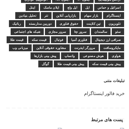
اسرائیل و حماس
اپل
اپل واچ
ایلان ماسک
اینتل
اینستاگرام
بازار سهام
بازاریابی آنلاین
تتر
تحلیل بنیادین
تلویزیون
تین کلاینت
حقوق فناوری
دوربین مداربسته
رباتیک
سئو
سالمندان
سرور hp
سرور مجازی
شبکه های اجتماعی
صرافی ارز دیجیتال
فناوری آسیا
فوتبال
قیمت سکه
قیمت طلا
مایکروسافت
مرورگر اینترنت
مشاوره حقوقی آنلاین
میزبانی وب
هواوی
هوش مصنوعی
واتساپ
پیش بینی بازارها
پیش بینی قیمت سکه
پیش بینی قیمت طلا
گوگل
تبلیغات متنی
خرید فالور اینستاگرام
پست های مرتبط