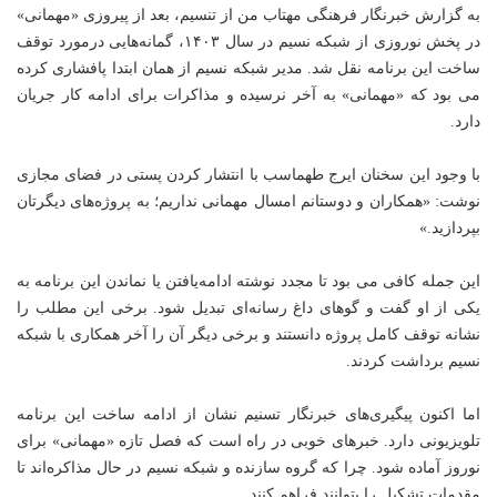
به گزارش خبرنگار فرهنگی
مهتاب من
از تنسیم، بعد از پیروزی «مهمانی»
در پخش نوروزی از شبکه نسیم در سال ۱۴۰۳، گمانه‌هایی درمورد توقف
ساخت این برنامه نقل شد. مدیر شبکه نسیم از همان ابتدا پافشاری کرده
می بود که «مهمانی» به آخر نرسیده و مذاکرات برای ادامه کار جریان
دارد.
با وجود این سخنان ایرج طهماسب با انتشار کردن پستی در فضای مجازی
نوشت: «همکاران و دوستانم امسال مهمانی نداریم؛ به پروژه‌های دیگرتان
بپردازید.»
این جمله کافی می بود تا مجدد نوشته ادامه‌یافتن یا نماندن این برنامه به
یکی از او گفت و گو‌های داغ رسانه‌ای تبدیل شود. برخی این مطلب را
نشانه توقف کامل پروژه دانستند و برخی دیگر آن را آخر همکاری با شبکه
نسیم برداشت کردند.
اما اکنون پیگیری‌های خبرنگار تسنیم نشان از ادامه ساخت این برنامه
تلویزیونی دارد. خبرهای خوبی در راه است که فصل تازه «مهمانی» برای
نوروز آماده شود. چرا که گروه سازنده و شبکه نسیم در حال مذاکره‌اند تا
مقدمات تشکیل را بتوانند فراهم کنند.