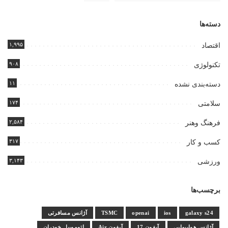
دسته‌ها
۱,۹۹۵
اقتصاد
۹۰۸
تکنولوژی
۱۱
دسته‌بندی نشده
۱۷۴
سلامتی
۲,۵۸۴
فرهنگ وهنر
۳۱۷
کسب و کار
۳,۱۴۳
ورزشی
برچسب‌ها
galaxy s24
ios
openai
TSMC
آژانس مسافرتی
آژانس هواپیمایی
آیفون 17
آیفون Air
اتوموبیل خودران