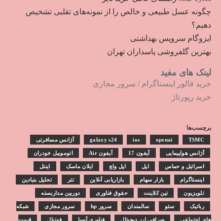
چگونه عسل طبیعی و خالص را از نمونه‌های تقلبی تشخیص
دهیم؟
ایزوگام سرویس بهداشتی
بهترین گلفروشی پاسداران تهران
لینک های مفید
خرید فالور اینستاگرام
/
سرور مجازی
خرید رپورتاژ
برچسب‌ها
TSMC
openai
ios
galaxy s24
آژانس مسافرتی
آژانس هواپیمایی
آیفون 17
آیفون Air
اتوموبیل خودران
اسرائیل و حماس
اپل
اپل واچ
ایلان ماسک
اینتل
اینستاگرام
بازار سهام
بازاریابی آنلاین
تتر
تحلیل بنیادین
تلویزیون
تین کلاینت
حقوق فناوری
دوربین مداربسته
رباتیک
سئو
سالمندان
سرور hp
سرور مجازی
شبکه
های اجتماعی
صرافی ارز دیجیتال
فناوری آسیا
فوتبال
قیمت