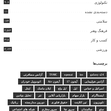
۹۰۸
تکنولوژی
۱۱
دسته‌بندی نشده
۱۷۴
سلامتی
۲,۵۸۴
فرهنگ وهنر
۳۱۸
کسب و کار
۳,۱۴۳
ورزشی
برچسب‌ها
galaxy s24
ios
openai
TSMC
آژانس مسافرتی
آژانس هواپیمایی
آیفون 17
آیفون Air
اتوموبیل خودران
اسرائیل و حماس
اپل
اپل واچ
ایلان ماسک
اینتل
اینستاگرام
بازار سهام
بازاریابی آنلاین
تتر
تحلیل بنیادین
تلویزیون
تین کلاینت
حقوق فناوری
دوربین مداربسته
رباتیک
سئو
سالمندان
سرور hp
سرور مجازی
شبکه های اجتماعی