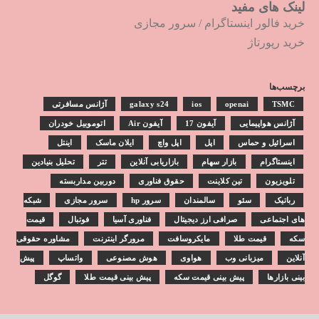
لینک های مفید
خرید فالور اینستاگرام
/
سرور مجازی
خرید رپورتاژ
برچسب‌ها
TSMC
openai
ios
galaxy s24
آژانس مسافرتی
آژانس هواپیمایی
آیفون 17
آیفون Air
اتوموبیل خودران
اسرائیل و حماس
اپل
اپل واچ
ایلان ماسک
اینتل
اینستاگرام
بازار سهام
بازاریابی آنلاین
تتر
تحلیل بنیادین
تلویزیون
تین کلاینت
حقوق فناوری
دوربین مداربسته
رباتیک
سئو
سالمندان
سرور hp
سرور مجازی
شبکه
های اجتماعی
صرافی ارز دیجیتال
فناوری آسیا
فوتبال
قیمت
سکه
قیمت طلا
مایکروسافت
مرورگر اینترنت
مشاوره حقوقی
آنلاین
میزبانی وب
هواوی
هوش مصنوعی
واتساپ
پیش
بینی بازارها
پیش بینی قیمت سکه
پیش بینی قیمت طلا
گوگل