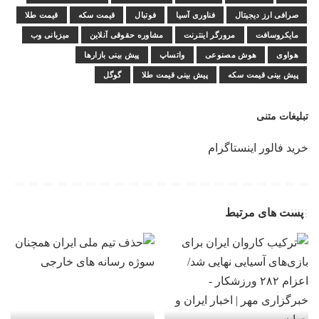
صرافی ارز دیجیتال
فناوری آسیا
فوتبال
قیمت سکه
قیمت طلا
مایکروسافت
مرورگر اینترنت
مشاوره حقوقی آنلاین
میزبانی وب
هواوی
هوش مصنوعی
واتساپ
پیش بینی بازارها
پیش بینی قیمت سکه
پیش بینی قیمت طلا
گوگل
تبلیغات متنی
خرید فالور اینستاگرام
پست های مرتبط