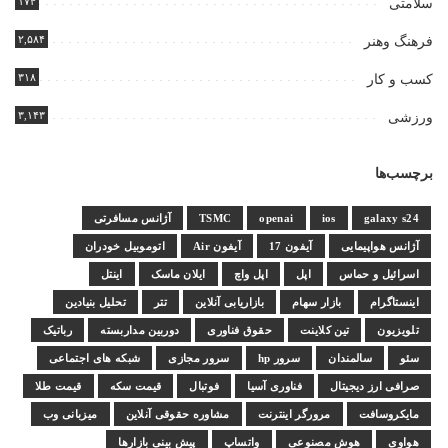
۱۷۴
سلامتی
۲,۵۸۴
فرهنگ وهنر
۳۱۸
کسب و کار
۳,۱۴۳
ورزشی
برچسب‌ها
galaxy s24
ios
openai
TSMC
آژانس مسافرتی
آژانس هواپیمایی
آیفون 17
آیفون Air
اتوموبیل خودران
اسرائیل و حماس
اپل
اپل واچ
ایلان ماسک
اینتل
اینستاگرام
بازار سهام
بازاریابی آنلاین
تتر
تحلیل بنیادین
تلویزیون
تین کلاینت
حقوق فناوری
دوربین مداربسته
رباتیک
سئو
سالمندان
سرور hp
سرور مجازی
شبکه های اجتماعی
صرافی ارز دیجیتال
فناوری آسیا
فوتبال
قیمت سکه
قیمت طلا
مایکروسافت
مرورگر اینترنت
مشاوره حقوقی آنلاین
میزبانی وب
هواوی
هوش مصنوعی
واتساپ
پیش بینی بازارها