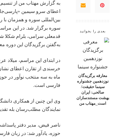
به گزارش
مهتاب من
از تنسیم،
اعطای سرو سیمین «پارسی‌جان»
سوره برگزار شد. در این مراسم
بعدی را بخوانید
قدمعلی سرامی، بلرام شکلا شا
به‌گفتن برگزیدگان این دوره مع
در ابتدای این مراسم، میلاد عرف
خرسندی از تقارن اعطای نشان 
معارفه برگزیدگان
ماه به سه منتخب نوآور در حوز
نوزدهمین جشنواره
فارسی است.
سینما حقیقت/
صالحی: ایران
بهشت مستندسازان
وی این چنین از همکاری دانشگا
است_مهتاب من
نمایندگان مطلب‌رسان بله تقدیر
ناصر فیض، مدیر دفتر پاسداشت ز
حوزه، یادآور شد: در زبان فارسی