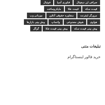
صرافی ارز دیجیتال
فناوری آسیا
فوتبال
قیمت سکه
قیمت طلا
مایکروسافت
مرورگر اینترنت
مشاوره حقوقی آنلاین
میزبانی وب
هواوی
هوش مصنوعی
واتساپ
پیش بینی بازارها
پیش بینی قیمت سکه
پیش بینی قیمت طلا
گوگل
تبلیغات متنی
خرید فالور اینستاگرام