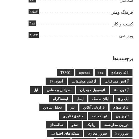
سلامتی
۲,۵۸۴
فرهنگ وهنر
۳۱۸
کسب و کار
۳,۱۴۳
ورزشی
برچسب‌ها
TSMC
openai
ios
galaxy s24
آژانس مسافرتی
آژانس هواپیمایی
آیفون 17
آیفون Air
اتوموبیل خودران
اسرائیل و حماس
اپل
اپل واچ
ایلان ماسک
اینتل
اینستاگرام
بازار سهام
بازاریابی آنلاین
تتر
تحلیل بنیادین
تلویزیون
تین کلاینت
حقوق فناوری
دوربین مداربسته
رباتیک
سئو
سالمندان
سرور hp
سرور مجازی
شبکه های اجتماعی