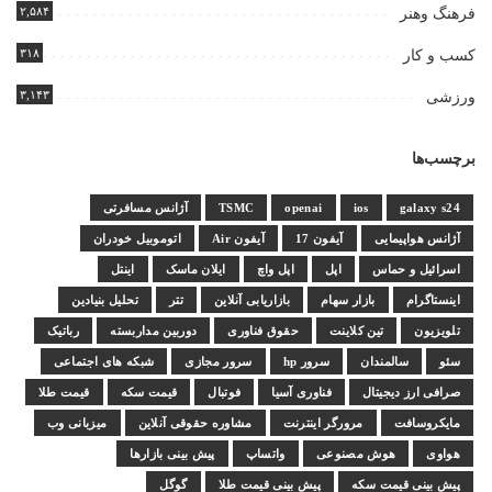
۲,۵۸۴
فرهنگ وهنر
۳۱۸
کسب و کار
۳,۱۴۳
ورزشی
برچسب‌ها
galaxy s24
ios
openai
TSMC
آژانس مسافرتی
آژانس هواپیمایی
آیفون 17
آیفون Air
اتوموبیل خودران
اسرائیل و حماس
اپل
اپل واچ
ایلان ماسک
اینتل
اینستاگرام
بازار سهام
بازاریابی آنلاین
تتر
تحلیل بنیادین
تلویزیون
تین کلاینت
حقوق فناوری
دوربین مداربسته
رباتیک
سئو
سالمندان
سرور hp
سرور مجازی
شبکه های اجتماعی
صرافی ارز دیجیتال
فناوری آسیا
فوتبال
قیمت سکه
قیمت طلا
مایکروسافت
مرورگر اینترنت
مشاوره حقوقی آنلاین
میزبانی وب
هواوی
هوش مصنوعی
واتساپ
پیش بینی بازارها
پیش بینی قیمت سکه
پیش بینی قیمت طلا
گوگل