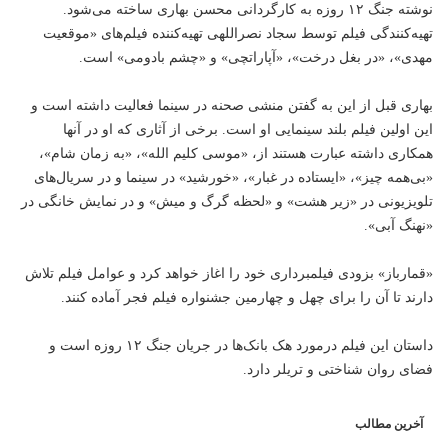
نوشته جنگ ۱۲ روزه به کارگردانی محسن بهاری ساخته می‌شود.
تهیه‌کنندگی فیلم توسط سجاد نصراللهی تهیه‌کننده‌ فیلم‌های «موقعیت
مهدی»، «در بغل درخت»، «آپاراتچی» و «چشم بادومی» است.
بهاری قبل از این به گفتن منشی صحنه در سینما فعالیت داشته است و
این اولین فیلم بلند سینمایی او است. برخی از آثاری که او در آنها
همکاری داشته عبارت هستند از، «موسی کلیم الله»، «به زمان شام»،
«بی‌همه چیز»، «ایستاده در غبار»، «خورشید» در سینما و در سریال‌های
تلویزیونی در «زیر هشت» و «لحظه گرگ و میش» و در نمایش خانگی در
«نهنگ آبی».
«قمارباز» بزودی فیلمبرداری خود را اغاز خواهد کرد و عوامل فیلم تلاش
دارند تا آن را برای چهل و چهارمین جشنواره فیلم فجر آماده کنند.
داستان این فیلم درمورد هک بانک‌ها در جریان جنگ ۱۲ روزه است و
فضای روان شناختی و تریلر دارد.
آخرین مطالب