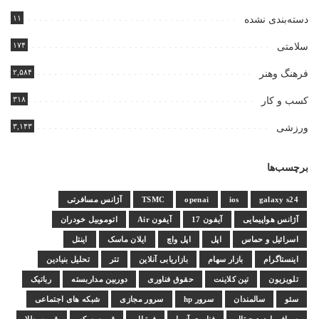
۱۱
دسته‌بندی نشده
۱۷۴
سلامتی
۲,۵۸۴
فرهنگ وهنر
۳۱۸
کسب و کار
۳,۱۴۳
ورزشی
برچسب‌ها
galaxy s24
ios
openai
TSMC
آژانس مسافرتی
آژانس هواپیمایی
آیفون 17
آیفون Air
اتوموبیل خودران
اسرائیل و حماس
اپل
اپل واچ
ایلان ماسک
اینتل
اینستاگرام
بازار سهام
بازاریابی آنلاین
تتر
تحلیل بنیادین
تلویزیون
تین کلاینت
حقوق فناوری
دوربین مداربسته
رباتیک
سئو
سالمندان
سرور hp
سرور مجازی
شبکه های اجتماعی