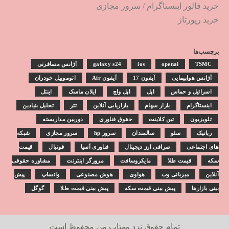
خرید فالور اینستاگرام
/
سرور مجازی
خرید رپورتاژ
برچسب‌ها
TSMC
openai
ios
galaxy s24
آژانس مسافرتی
آژانس هواپیمایی
آیفون 17
آیفون Air
اتوموبیل خودران
اسرائیل و حماس
اپل
اپل واچ
ایلان ماسک
اینتل
اینستاگرام
بازار سهام
بازاریابی آنلاین
تتر
تحلیل بنیادین
تلویزیون
تین کلاینت
حقوق فناوری
دوربین مداربسته
رباتیک
سئو
سالمندان
سرور hp
سرور مجازی
شبکه
های اجتماعی
صرافی ارز دیجیتال
فناوری آسیا
فوتبال
قیمت
سکه
قیمت طلا
مایکروسافت
مرورگر اینترنت
مشاوره حقوقی
آنلاین
میزبانی وب
هواوی
هوش مصنوعی
واتساپ
پیش
بینی بازارها
پیش بینی قیمت سکه
پیش بینی قیمت طلا
گوگل
تمام حقوق نزد
مهتاب من
محفوظ است