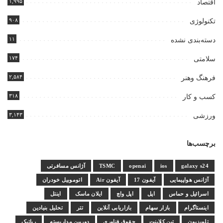
۱,۹۹۵
اقتصاد
۹۰۸
تکنولوژی
۱۱
دسته‌بندی نشده
۱۷۴
سلامتی
۲,۵۸۴
فرهنگ وهنر
۳۱۸
کسب و کار
۳,۱۴۳
ورزشی
برچسب‌ها
galaxy s24
ios
openai
TSMC
آژانس مسافرتی
آژانس هواپیمایی
آیفون 17
آیفون Air
اتوموبیل خودران
اسرائیل و حماس
اپل
اپل واچ
ایلان ماسک
اینتل
اینستاگرام
بازار سهام
بازاریابی آنلاین
تتر
تحلیل بنیادین
تلویزیون
تین کلاینت
حقوق فناوری
دوربین مداربسته
رباتیک