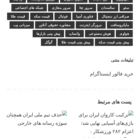
سئو
سالمندان
سرور hp
سرور مجازی
شبکه های اجتماعی
صرافی ارز دیجیتال
فناوری آسیا
فوتبال
قیمت سکه
قیمت طلا
مایکروسافت
مرورگر اینترنت
مشاوره حقوقی آنلاین
میزبانی وب
هواوی
هوش مصنوعی
واتساپ
پیش بینی بازارها
پیش بینی قیمت سکه
پیش بینی قیمت طلا
گوگل
تبلیغات متنی
خرید فالور اینستاگرام
پست های مرتبط