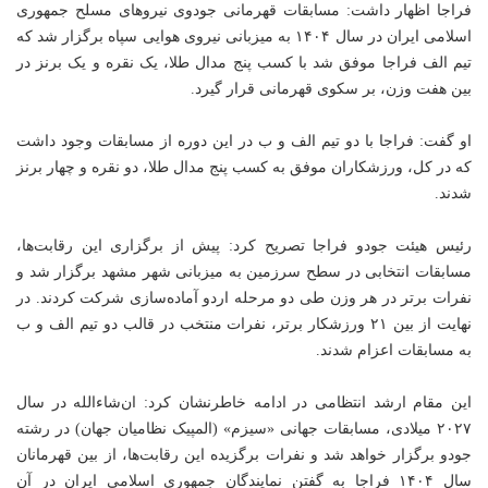
فراجا
اظهار داشت: مسابقات قهرمانی جودوی نیروهای مسلح جمهوری
اسلامی ایران در سال ۱۴۰۴ به میزبانی نیروی هوایی سپاه برگزار شد که
تیم الف
فراجا
موفق شد با کسب پنج مدال طلا، یک نقره و یک برنز در
بین هفت وزن، بر سکوی قهرمانی قرار گیرد.
او گفت:
فراجا
با دو تیم الف و
ب
در این دوره از مسابقات وجود داشت
که در کل، ورزشکاران موفق به کسب پنج مدال طلا، دو نقره و چهار برنز
شدند.
رئیس هیئت جودو
فراجا
تصریح کرد: پیش از برگزاری این رقابت‌ها،
مسابقات انتخابی در سطح سرزمین به میزبانی شهر مشهد برگزار شد و
نفرات برتر در هر وزن طی دو مرحله اردو آماده‌سازی شرکت کردند. در
نهایت از بین ۲۱ ورزشکار برتر، نفرات منتخب در قالب دو تیم الف و
ب
به مسابقات اعزام شدند.
این مقام ارشد انتظامی در ادامه خاطرنشان کرد: ان‌شاءالله در سال
۲۰۲۷ میلادی، مسابقات جهانی «
سیزم
» (المپیک نظامیان جهان) در رشته
جودو برگزار خواهد شد و نفرات برگزیده این رقابت‌ها، از بین قهرمانان
سال ۱۴۰۴
فراجا
به گفتن نمایندگان جمهوری اسلامی ایران در آن