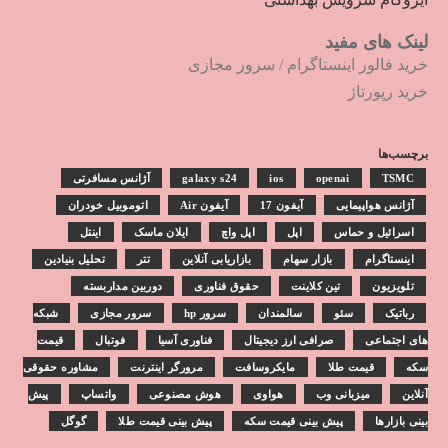
لینک های مفید
خرید فالور اینستاگرام
/
سرور مجازی
خرید رپورتاژ
برچسب‌ها
TSMC
openai
ios
galaxy s24
آژانس مسافرتی
آژانس هواپیمایی
آیفون 17
آیفون Air
اتوموبیل خودران
اسرائیل و حماس
اپل
اپل واچ
ایلان ماسک
اینتل
اینستاگرام
بازار سهام
بازاریابی آنلاین
تتر
تحلیل بنیادین
تلویزیون
تین کلاینت
حقوق فناوری
دوربین مداربسته
رباتیک
سئو
سالمندان
سرور hp
سرور مجازی
شبکه
های اجتماعی
صرافی ارز دیجیتال
فناوری آسیا
فوتبال
قیمت
سکه
قیمت طلا
مایکروسافت
مرورگر اینترنت
مشاوره حقوقی
آنلاین
میزبانی وب
هواوی
هوش مصنوعی
واتساپ
پیش
بینی بازارها
پیش بینی قیمت سکه
پیش بینی قیمت طلا
گوگل