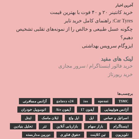
آخرین اخبار
خرید کانتینر ۲۰ و ۴۰ فوت با بهترین قیمت
Car Tyres: راهنمای کامل خرید تایر
چگونه عسل طبیعی و خالص را از نمونه‌های تقلبی تشخیص
دهیم؟
ایزوگام سرویس بهداشتی
لینک های مفید
خرید فالور اینستاگرام
/
سرور مجازی
خرید رپورتاژ
برچسب‌ها
TSMC
openai
ios
galaxy s24
آژانس مسافرتی
آژانس هواپیمایی
آیفون 17
آیفون Air
اتوموبیل خودران
اسرائیل و حماس
اپل
اپل واچ
ایلان ماسک
اینتل
اینستاگرام
بازار سهام
بازاریابی آنلاین
تتر
تحلیل بنیادین
تلویزیون
تین کلاینت
حقوق فناوری
دوربین مداربسته