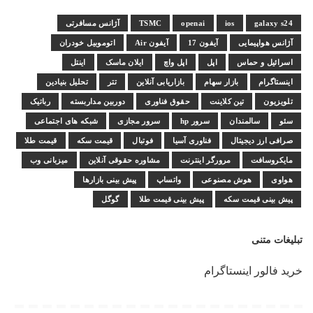
galaxy s24
ios
openai
TSMC
آژانس مسافرتی
آژانس هواپیمایی
آیفون 17
آیفون Air
اتوموبیل خودران
اسرائیل و حماس
اپل
اپل واچ
ایلان ماسک
اینتل
اینستاگرام
بازار سهام
بازاریابی آنلاین
تتر
تحلیل بنیادین
تلویزیون
تین کلاینت
حقوق فناوری
دوربین مداربسته
رباتیک
سئو
سالمندان
سرور hp
سرور مجازی
شبکه های اجتماعی
صرافی ارز دیجیتال
فناوری آسیا
فوتبال
قیمت سکه
قیمت طلا
مایکروسافت
مرورگر اینترنت
مشاوره حقوقی آنلاین
میزبانی وب
هواوی
هوش مصنوعی
واتساپ
پیش بینی بازارها
پیش بینی قیمت سکه
پیش بینی قیمت طلا
گوگل
تبلیغات متنی
خرید فالور اینستاگرام