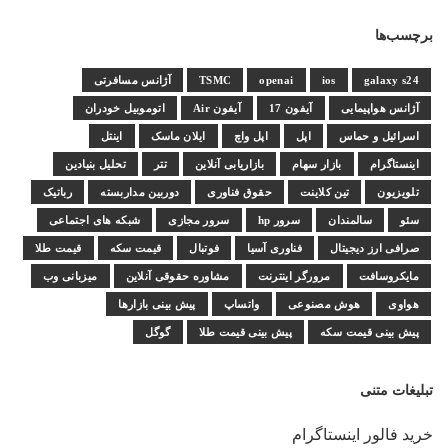
برچسب‌ها
galaxy s24
ios
openai
TSMC
آژانس مسافرتی
آژانس هواپیمایی
آیفون 17
آیفون Air
اتوموبیل خودران
اسرائیل و حماس
اپل
اپل واچ
ایلان ماسک
اینتل
اینستاگرام
بازار سهام
بازاریابی آنلاین
تتر
تحلیل بنیادین
تلویزیون
تین کلاینت
حقوق فناوری
دوربین مداربسته
رباتیک
سئو
سالمندان
سرور hp
سرور مجازی
شبکه های اجتماعی
صرافی ارز دیجیتال
فناوری آسیا
فوتبال
قیمت سکه
قیمت طلا
مایکروسافت
مرورگر اینترنت
مشاوره حقوقی آنلاین
میزبانی وب
هواوی
هوش مصنوعی
واتساپ
پیش بینی بازارها
پیش بینی قیمت سکه
پیش بینی قیمت طلا
گوگل
تبلیغات متنی
خرید فالور اینستاگرام