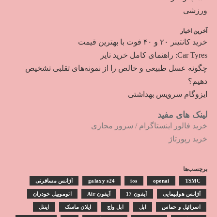
ورزشی
آخرین اخبار
خرید کانتینر ۲۰ و ۴۰ فوت با بهترین قیمت
Car Tyres: راهنمای کامل خرید تایر
چگونه عسل طبیعی و خالص را از نمونه‌های تقلبی تشخیص
دهیم؟
ایزوگام سرویس بهداشتی
لینک های مفید
خرید فالور اینستاگرام
/
سرور مجازی
خرید رپورتاژ
برچسب‌ها
TSMC
openai
ios
galaxy s24
آژانس مسافرتی
آژانس هواپیمایی
آیفون 17
آیفون Air
اتوموبیل خودران
اسرائیل و حماس
اپل
اپل واچ
ایلان ماسک
اینتل