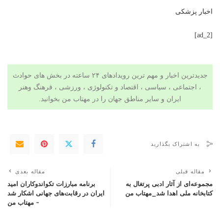
اخبار پزشکی
[ad_2]
جدیدترین اخبار و مهم ترین رویدادهای ۲۴ ساعته در بخش های حوادث
، اجتماعی ، سیاسی ،
اقتصاد
و
تکنولوژی
،
ورزشی
،
فرهنگ وهنر
ایران و سایر مناطق جهان را در
مهتاب من
بخوانید.
به اشتراک بگذارید
مقاله قبلی
مقاله بعدی
مجموعه‌ای از آثار ادبی پرتغال به
برنامه مبارزات تکواندوکاران امید
کتابخانه ملی اهدا شد_مهتاب من
ایران در رقابت‌های جهانی اشکار شد
– مهتاب من