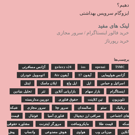
دهیم؟
ایزوگام سرویس بهداشتی
لینک های مفید
خرید فالور اینستاگرام
/
سرور مجازی
خرید رپورتاژ
برچسب‌ها
TSMC
openai
ios
galaxy s24
آژانس مسافرتی
آژانس هواپیمایی
آیفون 17
آیفون Air
اتوموبیل خودران
اسرائیل و حماس
اپل
اپل واچ
ایلان ماسک
اینتل
اینستاگرام
بازار سهام
بازاریابی آنلاین
تتر
تحلیل بنیادین
تلویزیون
تین کلاینت
حقوق فناوری
دوربین مداربسته
رباتیک
سئو
سالمندان
سرور hp
سرور مجازی
شبکه
های اجتماعی
صرافی ارز دیجیتال
فناوری آسیا
فوتبال
قیمت
سکه
قیمت طلا
مایکروسافت
مرورگر اینترنت
مشاوره حقوقی
آنلاین
میزبانی وب
هواوی
هوش مصنوعی
واتساپ
پیش