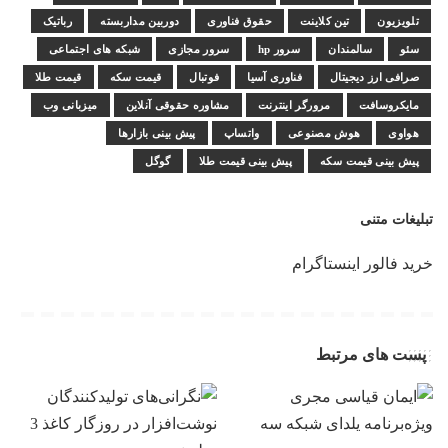
تلویزیون
تین کلاینت
حقوق فناوری
دوربین مداربسته
رباتیک
سئو
سالمندان
سرور hp
سرور مجازی
شبکه های اجتماعی
صرافی ارز دیجیتال
فناوری آسیا
فوتبال
قیمت سکه
قیمت طلا
مایکروسافت
مرورگر اینترنت
مشاوره حقوقی آنلاین
میزبانی وب
هواوی
هوش مصنوعی
واتساپ
پیش بینی بازارها
پیش بینی قیمت سکه
پیش بینی قیمت طلا
گوگل
تبلیغات متنی
خرید فالور اینستاگرام
پست های مرتبط