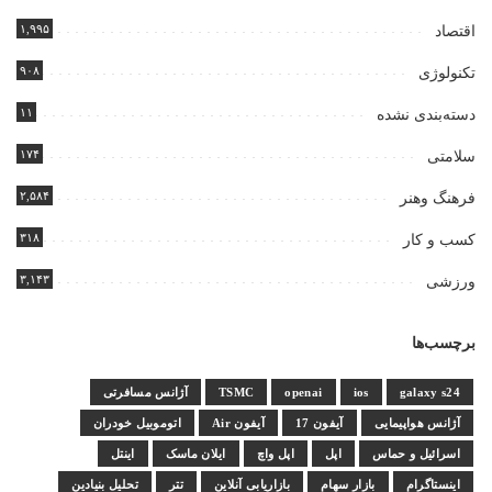
۱,۹۹۵
اقتصاد
۹۰۸
تکنولوژی
۱۱
دسته‌بندی نشده
۱۷۴
سلامتی
۲,۵۸۴
فرهنگ وهنر
۳۱۸
کسب و کار
۳,۱۴۳
ورزشی
برچسب‌ها
galaxy s24
ios
openai
TSMC
آژانس مسافرتی
آژانس هواپیمایی
آیفون 17
آیفون Air
اتوموبیل خودران
اسرائیل و حماس
اپل
اپل واچ
ایلان ماسک
اینتل
اینستاگرام
بازار سهام
بازاریابی آنلاین
تتر
تحلیل بنیادین