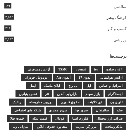
۱۷۴
سلامتی
۲,۵۸۴
فرهنگ وهنر
۳۱۸
کسب و کار
۳,۱۴۳
ورزشی
برچسب‌ها
galaxy s24
ios
openai
TSMC
آژانس مسافرتی
آژانس هواپیمایی
آیفون 17
آیفون Air
اتوموبیل خودران
اسرائیل و حماس
اپل
اپل واچ
ایلان ماسک
اینتل
اینستاگرام
بازار سهام
بازاریابی آنلاین
تتر
تحلیل بنیادین
تلویزیون
تین کلاینت
حقوق فناوری
دوربین مداربسته
رباتیک
سئو
سالمندان
سرور hp
سرور مجازی
شبکه های اجتماعی
صرافی ارز دیجیتال
فناوری آسیا
فوتبال
قیمت سکه
قیمت طلا
مایکروسافت
مرورگر اینترنت
مشاوره حقوقی آنلاین
میزبانی وب