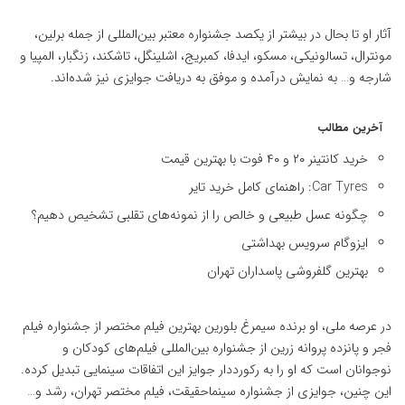
آثار او تا بحال در بیشتر از یکصد جشنواره معتبر بین‌المللی از جمله برلین،
مونترال، تسالونیکی، مسکو، ایدفا، کمبریج، اشلینگل، تاشکند، زنگبار، المپیا و
شارجه و… به نمایش درآمده و موفق به دریافت جوایزی نیز شده‌اند.
آخرین مطالب
خرید کانتینر ۲۰ و ۴۰ فوت با بهترین قیمت
Car Tyres: راهنمای کامل خرید تایر
چگونه عسل طبیعی و خالص را از نمونه‌های تقلبی تشخیص دهیم؟
ایزوگام سرویس بهداشتی
بهترین گلفروشی پاسداران تهران
در عرصه ملی، او برنده سیمرغ بلورین بهترین فیلم مختصر از جشنواره فیلم
فجر و پانزده پروانه زرین از جشنواره بین‌المللی فیلم‌های کودکان و
نوجوانان است که او را به رکورددار جوایز این اتفاقات سینمایی تبدیل کرده.
این چنین، جوایزی از جشنواره سینماحقیقت، فیلم مختصر تهران، رشد و…