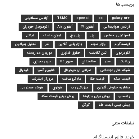
برچسب‌ها
galaxy s24
ios
openai
TSMC
آژانس مسافرتی
آژانس هواپیمایی
آیفون 17
آیفون Air
اتوموبیل خودران
اسرائیل و حماس
اپل
اپل واچ
ایلان ماسک
اینتل
اینستاگرام
بازار سهام
بازاریابی آنلاین
تتر
تحلیل بنیادین
تلویزیون
تین کلاینت
حقوق فناوری
دوربین مداربسته
رباتیک
سئو
سالمندان
سرور hp
سرور مجازی
شبکه های اجتماعی
صرافی ارز دیجیتال
فناوری آسیا
فوتبال
قیمت سکه
قیمت طلا
مایکروسافت
مرورگر اینترنت
مشاوره حقوقی آنلاین
میزبانی وب
هواوی
هوش مصنوعی
واتساپ
پیش بینی بازارها
پیش بینی قیمت سکه
پیش بینی قیمت طلا
گوگل
تبلیغات متنی
خرید فالور اینستاگرام