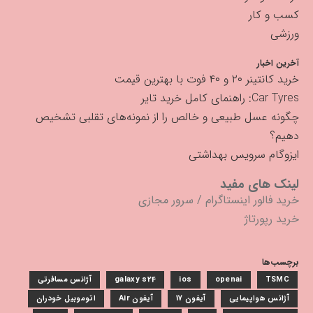
کسب و کار
ورزشی
آخرین اخبار
خرید کانتینر ۲۰ و ۴۰ فوت با بهترین قیمت
Car Tyres: راهنمای کامل خرید تایر
چگونه عسل طبیعی و خالص را از نمونه‌های تقلبی تشخیص
دهیم؟
ایزوگام سرویس بهداشتی
لینک های مفید
خرید فالور اینستاگرام
/
سرور مجازی
خرید رپورتاژ
برچسب‌ها
TSMC
openai
ios
galaxy s24
آژانس مسافرتی
آژانس هواپیمایی
آیفون 17
آیفون Air
اتوموبیل خودران