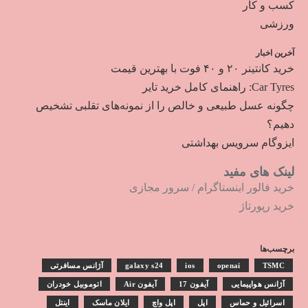
کسب و کار
ورزشی
آخرین اخبار
خرید کانتینر ۲۰ و ۴۰ فوت با بهترین قیمت
Car Tyres: راهنمای کامل خرید تایر
چگونه عسل طبیعی و خالص را از نمونه‌های تقلبی تشخیص
دهیم؟
ایزوگام سرویس بهداشتی
لینک های مفید
خرید فالور اینستاگرام
/
سرور مجازی
خرید رپورتاژ
برچسب‌ها
TSMC
openai
ios
galaxy s24
آژانس مسافرتی
آژانس هواپیمایی
آیفون 17
آیفون Air
اتوموبیل خودران
اسرائیل و حماس
اپل
اپل واچ
ایلان ماسک
اینتل