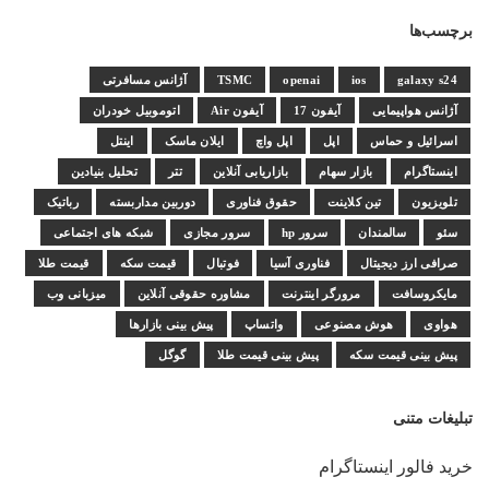
برچسب‌ها
galaxy s24
ios
openai
TSMC
آژانس مسافرتی
آژانس هواپیمایی
آیفون 17
آیفون Air
اتوموبیل خودران
اسرائیل و حماس
اپل
اپل واچ
ایلان ماسک
اینتل
اینستاگرام
بازار سهام
بازاریابی آنلاین
تتر
تحلیل بنیادین
تلویزیون
تین کلاینت
حقوق فناوری
دوربین مداربسته
رباتیک
سئو
سالمندان
سرور hp
سرور مجازی
شبکه های اجتماعی
صرافی ارز دیجیتال
فناوری آسیا
فوتبال
قیمت سکه
قیمت طلا
مایکروسافت
مرورگر اینترنت
مشاوره حقوقی آنلاین
میزبانی وب
هواوی
هوش مصنوعی
واتساپ
پیش بینی بازارها
پیش بینی قیمت سکه
پیش بینی قیمت طلا
گوگل
تبلیغات متنی
خرید فالور اینستاگرام