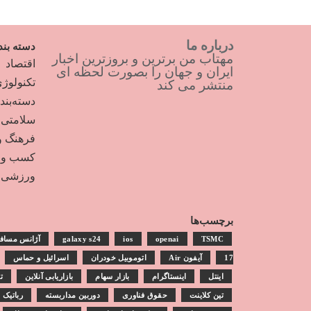
درباره ما
دسته بند
مهتاب من برترین و بروزترین اخبار
اقتصاد
ایران و جهان را بصورت لحظه ای
تکنولوژ
منتشر می کند
دسته‌بن
سلامتی
فرهنگ و
کسب و ک
ورزشی
برچسب‌ها
TSMC
openai
ios
galaxy s24
آژانس مساف
17
آیفون Air
اتوموبیل خودران
اسرائیل و حماس
اینتل
اینستاگرام
بازار سهام
بازاریابی آنلاین
ت
تین کلاینت
حقوق فناوری
دوربین مداربسته
رباتیک