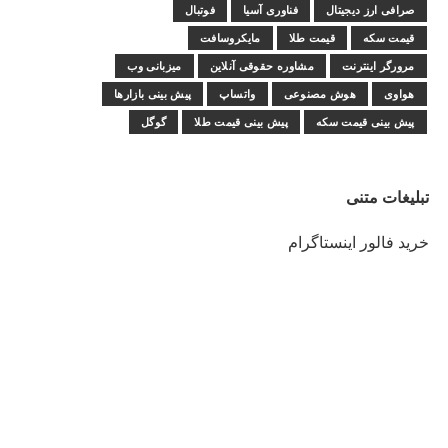
صرافی ارز دیجیتال
فناوری آسیا
فوتبال
قیمت سکه
قیمت طلا
مایکروسافت
مرورگر اینترنت
مشاوره حقوقی آنلاین
میزبانی وب
هواوی
هوش مصنوعی
واتساپ
پیش بینی بازارها
پیش بینی قیمت سکه
پیش بینی قیمت طلا
گوگل
تبلیغات متنی
خرید فالور اینستاگرام