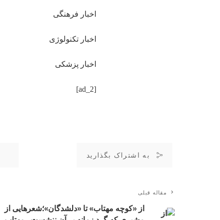
اخبار فرهنگی
اخبار تکنولوژی
اخبار پزشکی
[ad_2]
به اشتراک بگذارید
مقاله قبلی
از «کوچه مهتاب» تا «دلشدگان»؛شعرهایی از
مشیری که گرد زمانه بر آن ننشست_مهتاب