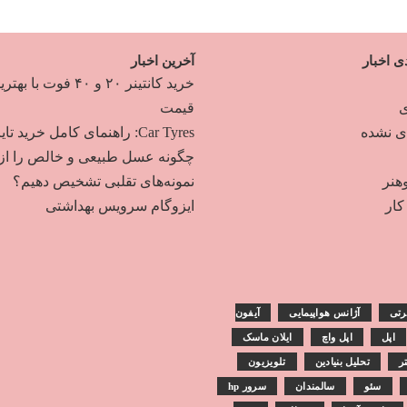
ی اخبار
آخرین اخبار
خرید کانتینر ۲۰ و ۴۰ فوت با به
ی
قیمت
دی نشده
Car Tyres: راهنمای کامل خرید تایر
چگونه عسل طبیعی و خالص را از
هنر
نمونه‌های تقلبی تشخیص دهیم؟
ار
ایزوگام سرویس بهداشتی
رتی
آژانس هواپیمایی
آیفون
اپل
اپل واچ
ایلان ماسک
تر
تحلیل بنیادین
تلویزیون
سئو
سالمندان
سرور hp