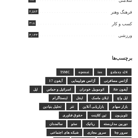
سلامتی
۲,۵۸۴
فرهنگ وهنر
۳۱۸
کسب و کار
۳,۱۴۳
ورزشی
برچسب‌ها
TSMC
openai
ios
galaxy s24
آژانس مسافرتی
آژانس هواپیمایی
آیفون 17
آیفون Air
اتوموبیل خودران
اسرائیل و حماس
اپل
اپل واچ
ایلان ماسک
اینتل
اینستاگرام
بازار سهام
بازاریابی آنلاین
تتر
تحلیل بنیادین
تلویزیون
تین کلاینت
حقوق فناوری
دوربین مداربسته
رباتیک
سئو
سالمندان
سرور hp
سرور مجازی
شبکه های اجتماعی