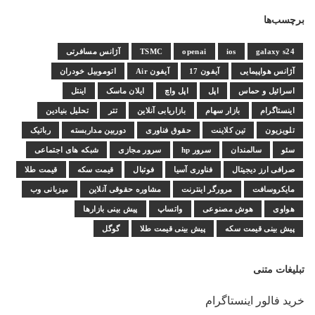
برچسب‌ها
galaxy s24
ios
openai
TSMC
آژانس مسافرتی
آژانس هواپیمایی
آیفون 17
آیفون Air
اتوموبیل خودران
اسرائیل و حماس
اپل
اپل واچ
ایلان ماسک
اینتل
اینستاگرام
بازار سهام
بازاریابی آنلاین
تتر
تحلیل بنیادین
تلویزیون
تین کلاینت
حقوق فناوری
دوربین مداربسته
رباتیک
سئو
سالمندان
سرور hp
سرور مجازی
شبکه های اجتماعی
صرافی ارز دیجیتال
فناوری آسیا
فوتبال
قیمت سکه
قیمت طلا
مایکروسافت
مرورگر اینترنت
مشاوره حقوقی آنلاین
میزبانی وب
هواوی
هوش مصنوعی
واتساپ
پیش بینی بازارها
پیش بینی قیمت سکه
پیش بینی قیمت طلا
گوگل
تبلیغات متنی
خرید فالور اینستاگرام