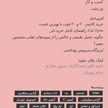
کسب و کار
ورزشی
آخرین اخبار
خرید کانتینر ۲۰ و ۴۰ فوت با بهترین قیمت
Car Tyres: راهنمای کامل خرید تایر
چگونه عسل طبیعی و خالص را از نمونه‌های تقلبی تشخیص
دهیم؟
ایزوگام سرویس بهداشتی
لینک های مفید
خرید فالور اینستاگرام
/
سرور مجازی
خرید رپورتاژ
برچسب‌ها
TSMC
openai
ios
galaxy s24
آژانس مسافرتی
آژانس هواپیمایی
آیفون 17
آیفون Air
اتوموبیل خودران
اسرائیل و حماس
اپل
اپل واچ
ایلان ماسک
اینتل