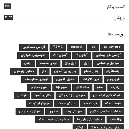
۳۱۸
کسب و کار
۳,۱۴۳
ورزشی
برچسب‌ها
galaxy s24
ios
openai
TSMC
آژانس مسافرتی
آژانس هواپیمایی
آیفون 17
آیفون Air
اتوموبیل خودران
اسرائیل و حماس
اپل
اپل واچ
ایلان ماسک
اینتل
اینستاگرام
بازار سهام
بازاریابی آنلاین
تتر
تحلیل بنیادین
تلویزیون
تین کلاینت
حقوق فناوری
دوربین مداربسته
رباتیک
سئو
سالمندان
سرور hp
سرور مجازی
شبکه های اجتماعی
صرافی ارز دیجیتال
فناوری آسیا
فوتبال
قیمت سکه
قیمت طلا
مایکروسافت
مرورگر اینترنت
مشاوره حقوقی آنلاین
میزبانی وب
هواوی
هوش مصنوعی
واتساپ
پیش بینی بازارها
پیش بینی قیمت سکه
پیش بینی قیمت طلا
گوگل