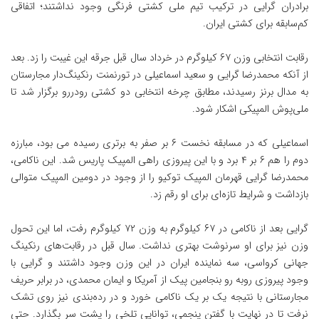
برادران گرایی در ترکیب تیم ملی کشتی فرنگی وجود نداشتند؛ اتفاقی
کم‌سابقه برای کشتی ایران.
رقابت انتخابی وزن ۶۷ کیلوگرم در خرداد سال قبل جرقه این غیبت را زد. بعد
از آنکه محمدرضا گرایی و سعید اسماعیلی در تورنمنت رنکینگ‌دار مجارستان
به مدال برنز رسیدند، مطابق چرخه انتخابی دو کشتی رودررو برگزار شد تا
ملی‌پوش المپیکی اشکار شود.
اسماعیلی که در مسابقه نخست ۶ بر صفر به برتری رسیده می بود، مبارزه
دوم را هم ۶ بر ۴ برد و با این پیروزی راهی المپیک پاریس شد. این ناکامی،
محمدرضا گرایی قهرمان المپیک توکیو را از وجود در دومین المپیک متوالی
بازداشت و شرایط تازه‌ای برای او رقم زد.
گرایی بعد از ناکامی در ۶۷ کیلوگرم به وزن ۷۲ کیلوگرم رفت، اما این تحول
وزن نیز برای او سرنوشت بهتری نداشت. سال قبل در رقابت‌های رنکینگ
جهانی کرواسی، سه نماینده ایران در این وزن وجود داشتند و گرایی با
وجود پیروزی روبه رو بنجامین پیک از آمریکا و ایمان محمدی، در برابر حریف
مجارستانی با نتیجه یک بر یک ناکامی خورد و در رده‌بندی نیز روی تشک
نرفت تا در نهایت با گفتن پنجمی، توانایی تلخی را پشت سر بگذارد. حتی