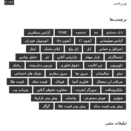
۳,۱۴۳
ورزشی
برچسب‌ها
galaxy s24
ios
openai
TSMC
آژانس مسافرتی
آژانس هواپیمایی
آیفون 17
آیفون Air
اتوموبیل خودران
اسرائیل و حماس
اپل
اپل واچ
ایلان ماسک
اینتل
اینستاگرام
بازار سهام
بازاریابی آنلاین
تتر
تحلیل بنیادین
تلویزیون
تین کلاینت
حقوق فناوری
دوربین مداربسته
رباتیک
سئو
سالمندان
سرور hp
سرور مجازی
شبکه های اجتماعی
صرافی ارز دیجیتال
فناوری آسیا
فوتبال
قیمت سکه
قیمت طلا
مایکروسافت
مرورگر اینترنت
مشاوره حقوقی آنلاین
میزبانی وب
هواوی
هوش مصنوعی
واتساپ
پیش بینی بازارها
پیش بینی قیمت سکه
پیش بینی قیمت طلا
گوگل
تبلیغات متنی