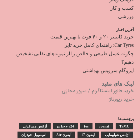
کسب و کار
ورزشی
آخرین اخبار
خرید کانتینر ۲۰ و ۴۰ فوت با بهترین قیمت
Car Tyres: راهنمای کامل خرید تایر
چگونه عسل طبیعی و خالص را از نمونه‌های تقلبی تشخیص
دهیم؟
ایزوگام سرویس بهداشتی
لینک های مفید
خرید فالور اینستاگرام
/
سرور مجازی
خرید رپورتاژ
برچسب‌ها
TSMC
openai
ios
galaxy s24
آژانس مسافرتی
آژانس هواپیمایی
آیفون 17
آیفون Air
اتوموبیل خودران