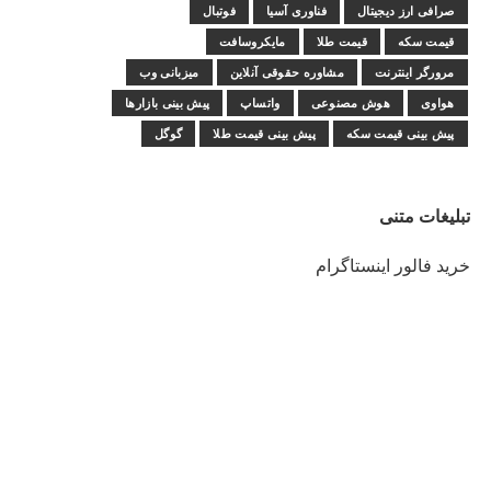
صرافی ارز دیجیتال
فناوری آسیا
فوتبال
قیمت سکه
قیمت طلا
مایکروسافت
مرورگر اینترنت
مشاوره حقوقی آنلاین
میزبانی وب
هواوی
هوش مصنوعی
واتساپ
پیش بینی بازارها
پیش بینی قیمت سکه
پیش بینی قیمت طلا
گوگل
تبلیغات متنی
خرید فالور اینستاگرام