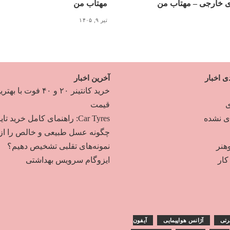
ی خارجی – مهتاب من
مهتاب من
تیر ۹, ۱۴۰۵
ی اخبار
آخرین اخبار
خرید کانتینر ۲۰ و ۴۰ فوت با به
ی
قیمت
دی نشده
Car Tyres: راهنمای کامل خرید تایر
چگونه عسل طبیعی و خالص را از
هنر
نمونه‌های تقلبی تشخیص دهیم؟
ار
ایزوگام سرویس بهداشتی
رتی
آژانس هواپیمایی
آیفون