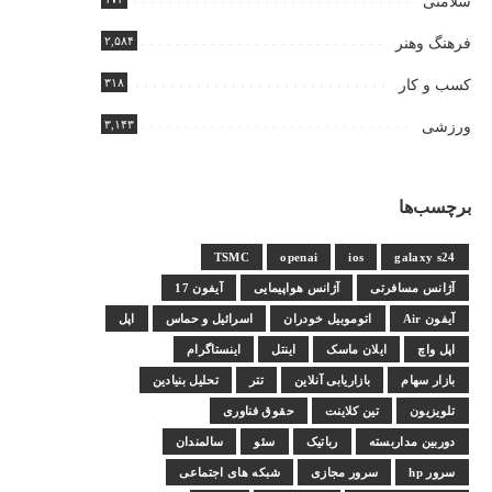
سلامتی
۲,۵۸۴
فرهنگ وهنر
۳۱۸
کسب و کار
۳,۱۴۳
ورزشی
برچسب‌ها
TSMC
openai
ios
galaxy s24
آژانس مسافرتی
آژانس هواپیمایی
آیفون 17
آیفون Air
اتوموبیل خودران
اسرائیل و حماس
اپل
اپل واچ
ایلان ماسک
اینتل
اینستاگرام
بازار سهام
بازاریابی آنلاین
تتر
تحلیل بنیادین
تلویزیون
تین کلاینت
حقوق فناوری
دوربین مداربسته
رباتیک
سئو
سالمندان
سرور hp
سرور مجازی
شبکه های اجتماعی