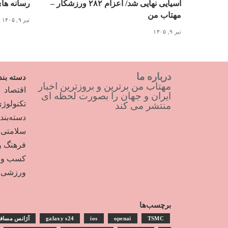
آسیایی نهایی شد/ اعزام ۲۸۲ ورزشکار –
رسانه ها
مهتاب من
تیر ۹, ۱۴۰۵
تیر ۹, ۱۴۰۵
درباره ما
دسته بند
مهتاب من برترین و بروزترین اخبار
اقتصاد
ایران و جهان را بصورت لحظه ای
تکنولوژ
منتشر می کند
دسته‌بن
سلامتی
فرهنگ و
کسب و ک
ورزشی
برچسب‌ها
TSMC
openai
ios
galaxy s24
آژانس مساف