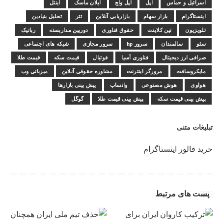
اسرائیل و حماس
اپل
اپل واچ
ایلان ماسک
اینتل
اینستاگرام
بازار سهام
بازاریابی آنلاین
تتر
تحلیل بنیادین
تلویزیون
تین کلاینت
حقوق فناوری
دوربین مداربسته
رباتیک
سئو
سالمندان
سرور hp
سرور مجازی
شبکه های اجتماعی
صرافی ارز دیجیتال
فناوری آسیا
فوتبال
قیمت سکه
قیمت طلا
مایکروسافت
مرورگر اینترنت
مشاوره حقوقی آنلاین
میزبانی وب
هواوی
هوش مصنوعی
واتساپ
پیش بینی بازارها
پیش بینی قیمت سکه
پیش بینی قیمت طلا
گوگل
تبلیغات متنی
خرید فالور اینستاگرام
پست های مرتبط