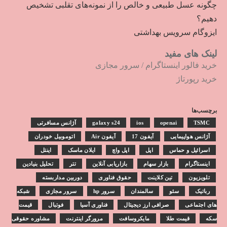
چگونه عسل طبیعی و خالص را از نمونه‌های تقلبی تشخیص
دهیم؟
ایزوگام سرویس بهداشتی
لینک های مفید
خرید فالور اینستاگرام
/
سرور مجازی
خرید رپورتاژ
برچسب‌ها
TSMC
openai
ios
galaxy s24
آژانس مسافرتی
آژانس هواپیمایی
آیفون 17
آیفون Air
اتوموبیل خودران
اسرائیل و حماس
اپل
اپل واچ
ایلان ماسک
اینتل
اینستاگرام
بازار سهام
بازاریابی آنلاین
تتر
تحلیل بنیادین
تلویزیون
تین کلاینت
حقوق فناوری
دوربین مداربسته
رباتیک
سئو
سالمندان
سرور hp
سرور مجازی
شبکه
های اجتماعی
صرافی ارز دیجیتال
فناوری آسیا
فوتبال
قیمت
سکه
قیمت طلا
مایکروسافت
مرورگر اینترنت
مشاوره حقوقی