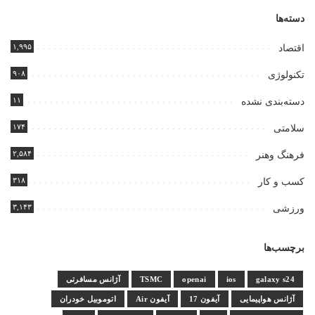
دسته‌ها
۱,۹۹۵
اقتصاد
۹۰۸
تکنولوژی
۱۱
دسته‌بندی نشده
۱۷۴
سلامتی
۲,۵۸۴
فرهنگ وهنر
۳۱۸
کسب و کار
۳,۱۴۳
ورزشی
برچسب‌ها
galaxy s24
ios
openai
TSMC
آژانس مسافرتی
آژانس هواپیمایی
آیفون 17
آیفون Air
اتوموبیل خودران