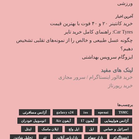
ورزشی
آخرین اخبار
خرید کانتینر ۲۰ و ۴۰ فوت با بهترین قیمت
Car Tyres: راهنمای کامل خرید تایر
چگونه عسل طبیعی و خالص را از نمونه‌های تقلبی تشخیص
دهیم؟
ایزوگام سرویس بهداشتی
لینک های مفید
خرید فالور اینستاگرام
/
سرور مجازی
خرید رپورتاژ
برچسب‌ها
TSMC
openai
ios
galaxy s24
آژانس مسافرتی
آژانس هواپیمایی
آیفون 17
آیفون Air
اتوموبیل خودران
اسرائیل و حماس
اپل
اپل واچ
ایلان ماسک
اینتل
اینستاگرام
بازار سهام
بازاریابی آنلاین
تتر
تحلیل بنیادین