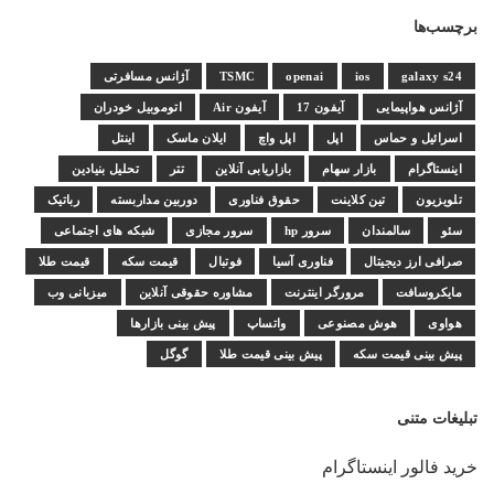
برچسب‌ها
galaxy s24
ios
openai
TSMC
آژانس مسافرتی
آژانس هواپیمایی
آیفون 17
آیفون Air
اتوموبیل خودران
اسرائیل و حماس
اپل
اپل واچ
ایلان ماسک
اینتل
اینستاگرام
بازار سهام
بازاریابی آنلاین
تتر
تحلیل بنیادین
تلویزیون
تین کلاینت
حقوق فناوری
دوربین مداربسته
رباتیک
سئو
سالمندان
سرور hp
سرور مجازی
شبکه های اجتماعی
صرافی ارز دیجیتال
فناوری آسیا
فوتبال
قیمت سکه
قیمت طلا
مایکروسافت
مرورگر اینترنت
مشاوره حقوقی آنلاین
میزبانی وب
هواوی
هوش مصنوعی
واتساپ
پیش بینی بازارها
پیش بینی قیمت سکه
پیش بینی قیمت طلا
گوگل
تبلیغات متنی
خرید فالور اینستاگرام