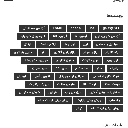
برچسب‌ها
galaxy s24
ios
openai
TSMC
آژانس مسافرتی
آژانس هواپیمایی
آیفون 17
آیفون Air
اتوموبیل خودران
اسرائیل و حماس
اپل
اپل واچ
ایلان ماسک
اینتل
اینستاگرام
بازار سهام
بازاریابی آنلاین
تتر
تحلیل بنیادین
تلویزیون
تین کلاینت
حقوق فناوری
دوربین مداربسته
رباتیک
سئو
سالمندان
سرور hp
سرور مجازی
شبکه های اجتماعی
صرافی ارز دیجیتال
فناوری آسیا
فوتبال
قیمت سکه
قیمت طلا
مایکروسافت
مرورگر اینترنت
مشاوره حقوقی آنلاین
میزبانی وب
هواوی
هوش مصنوعی
واتساپ
پیش بینی بازارها
پیش بینی قیمت سکه
پیش بینی قیمت طلا
گوگل
تبلیغات متنی