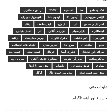
galaxy s24
ios
openai
TSMC
آژانس مسافرتی
آژانس هواپیمایی
آیفون 17
آیفون Air
اتوموبیل خودران
اسرائیل و حماس
اپل
اپل واچ
ایلان ماسک
اینتل
اینستاگرام
بازار سهام
بازاریابی آنلاین
تتر
تحلیل بنیادین
تلویزیون
تین کلاینت
حقوق فناوری
دوربین مداربسته
رباتیک
سئو
سالمندان
سرور hp
سرور مجازی
شبکه های اجتماعی
صرافی ارز دیجیتال
فناوری آسیا
فوتبال
قیمت سکه
قیمت طلا
مایکروسافت
مرورگر اینترنت
مشاوره حقوقی آنلاین
میزبانی وب
هواوی
هوش مصنوعی
واتساپ
پیش بینی بازارها
پیش بینی قیمت سکه
پیش بینی قیمت طلا
گوگل
تبلیغات متنی
خرید فالور اینستاگرام