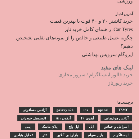
ورزشی
آخرین اخبار
خرید کانتینر ۲۰ و ۴۰ فوت با بهترین قیمت
Car Tyres: راهنمای کامل خرید تایر
چگونه عسل طبیعی و خالص را از نمونه‌های تقلبی تشخیص
دهیم؟
ایزوگام سرویس بهداشتی
لینک های مفید
خرید فالور اینستاگرام
/
سرور مجازی
خرید رپورتاژ
برچسب‌ها
TSMC
openai
ios
galaxy s24
آژانس مسافرتی
آژانس هواپیمایی
آیفون 17
آیفون Air
اتوموبیل خودران
اسرائیل و حماس
اپل
اپل واچ
ایلان ماسک
اینتل
اینستاگرام
بازار سهام
بازاریابی آنلاین
تتر
تحلیل بنیادین