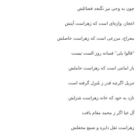
چون به وحی نیز نگنجد فضائلش
اعجاز، واژه‌ای‌ است که زهراست آیتش
معراج، مزرعی‌ است که زهراست حاصلش
“قالوا بلی” فسانه‌ روز الست نیست
بار امانتی‌ است که زهراست حاملش
تنزیل اگرچه قدر ز مُنزِل گرفته است
نازد به خود که خانه‌ زهراست مٓنزلش
آل عبا اگر ز محمد مقام یافت
زهراست ثقل دایره و شمع محفلش