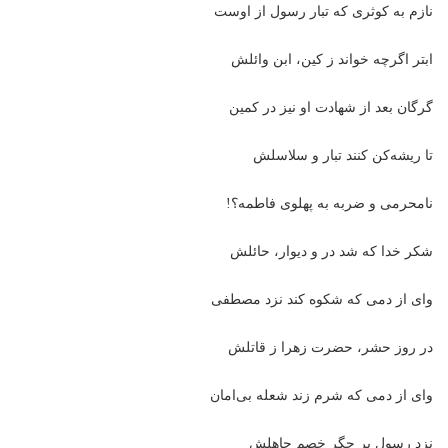
نازم به کوثری که تبار رسول از اوست
ابتر اگرچه خواند ز کین، ابن وائلش
گرگان بعد از شهادت او نیز در کمین
تا ریشه‌کن کنند تبار و سلاسلش
نامحرمی و ضربه به پهلوی فاطمه؟!
شکر خدا که شد در و دیوار، حائلش
وای از دمی که شکوه کند نزد مصطفی
در روز حشر، حضرت زهرا ز قاتلش
وای از دمی که شرم زند شعله بی‌امان
نزد رسول بر جگر خصم جاهلش