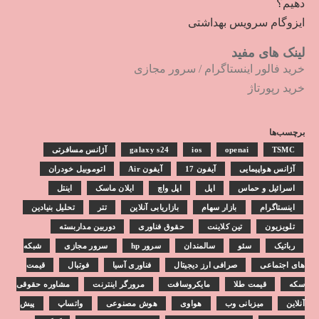
دهیم؟
ایزوگام سرویس بهداشتی
لینک های مفید
خرید فالور اینستاگرام
/
سرور مجازی
خرید رپورتاژ
برچسب‌ها
TSMC
openai
ios
galaxy s24
آژانس مسافرتی
آژانس هواپیمایی
آیفون 17
آیفون Air
اتوموبیل خودران
اسرائیل و حماس
اپل
اپل واچ
ایلان ماسک
اینتل
اینستاگرام
بازار سهام
بازاریابی آنلاین
تتر
تحلیل بنیادین
تلویزیون
تین کلاینت
حقوق فناوری
دوربین مداربسته
رباتیک
سئو
سالمندان
سرور hp
سرور مجازی
شبکه
های اجتماعی
صرافی ارز دیجیتال
فناوری آسیا
فوتبال
قیمت
سکه
قیمت طلا
مایکروسافت
مرورگر اینترنت
مشاوره حقوقی
آنلاین
میزبانی وب
هواوی
هوش مصنوعی
واتساپ
پیش