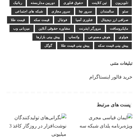
تلویزیون
تین کلاینت
حقوق فناوری
دوربین مداربسته
رباتیک
سئو
سالمندان
سرور hp
سرور مجازی
شبکه های اجتماعی
صرافی ارز دیجیتال
فناوری آسیا
فوتبال
قیمت سکه
قیمت طلا
مایکروسافت
مرورگر اینترنت
مشاوره حقوقی آنلاین
میزبانی وب
هواوی
هوش مصنوعی
واتساپ
پیش بینی بازارها
پیش بینی قیمت سکه
پیش بینی قیمت طلا
گوگل
تبلیغات متنی
خرید فالور اینستاگرام
پست های مرتبط