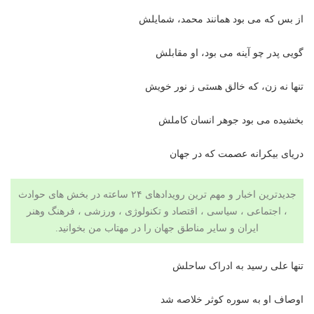
از بس که می بود همانند محمد، شمایلش
گویی پدر چو آینه می بود، او مقابلش
تنها نه زن، که خالق هستی ز نور خویش
بخشیده می بود جوهر انسان کاملش
دریای بیکرانه‌ عصمت که در جهان
جدیدترین اخبار و مهم ترین رویدادهای ۲۴ ساعته در بخش های حوادث
، اجتماعی ، سیاسی ،
اقتصاد
و
تکنولوژی
،
ورزشی
،
فرهنگ وهنر
ایران و سایر مناطق جهان را در مهتاب من بخوانید.
تنها علی رسید به ادراک ساحلش
اوصاف او به سوره‌ کوثر خلاصه شد