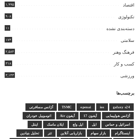
۱,۹۹۵
اقتصاد
۹۰۸
تکنولوژی
۱۱
دسته‌بندی نشده
۱۷۴
سلامتی
۲,۵۸۴
فرهنگ وهنر
۳۱۸
کسب و کار
۳,۱۴۳
ورزشی
برچسب‌ها
galaxy s24
ios
openai
TSMC
آژانس مسافرتی
آژانس هواپیمایی
آیفون 17
آیفون Air
اتوموبیل خودران
اسرائیل و حماس
اپل
اپل واچ
ایلان ماسک
اینتل
اینستاگرام
بازار سهام
بازاریابی آنلاین
تتر
تحلیل بنیادین