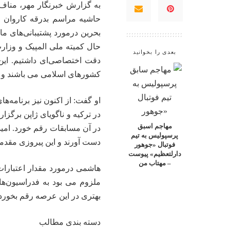
به گزارش خبرنگار مهر،
مناف
حاشیه مراسم بدرقه کاروان و
بحرین درمورد پشتیبانی‌های مال
حال کمیته ملی المپیک و وزار
بعدی را بخوانید
دقت اختصاصی‌ای داشتیم. این 
کشورهای اسلامی می باشند و ام
او گفت: از اکنون نیز برنامه‌ها
در ترکیه و ناگویای ژاپن برگزار
مهاجم اسبق
در آن مسابقات رقم خورد. امیدو
پرسپولیس به تیم
دست آورند و این پیروزی مقدمه
فوتبال «جوهور
دارلتعظیم» پیوست
– مهتاب من
ملزوم می بود به فدراسیون‌ها
بهتری در این عرصه رقم بخورد.
دسته بندی مطالب