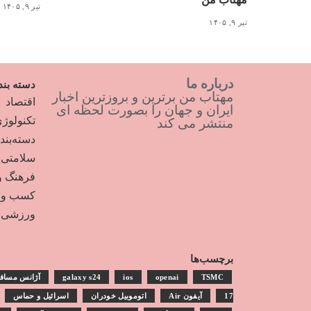
تیر ۹, ۱۴۰۵
تیر ۹, ۱۴۰۵
درباره ما
دسته بند
مهتاب من برترین و بروزترین اخبار
اقتصاد
ایران و جهان را بصورت لحظه ای
تکنولوژ
منتشر می کند
دسته‌بن
سلامتی
فرهنگ و
کسب و ک
ورزشی
برچسب‌ها
TSMC
openai
ios
galaxy s24
آژانس مساف
17
آیفون Air
اتوموبیل خودران
اسرائیل و حماس