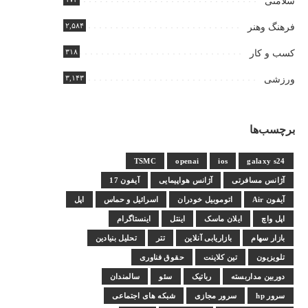
سلامتی
۲,۵۸۴
فرهنگ وهنر
۳۱۸
کسب و کار
۳,۱۴۳
ورزشی
برچسب‌ها
TSMC
openai
ios
galaxy s24
آژانس مسافرتی
آژانس هواپیمایی
آیفون 17
آیفون Air
اتوموبیل خودران
اسرائیل و حماس
اپل
اپل واچ
ایلان ماسک
اینتل
اینستاگرام
بازار سهام
بازاریابی آنلاین
تتر
تحلیل بنیادین
تلویزیون
تین کلاینت
حقوق فناوری
دوربین مداربسته
رباتیک
سئو
سالمندان
سرور hp
سرور مجازی
شبکه های اجتماعی