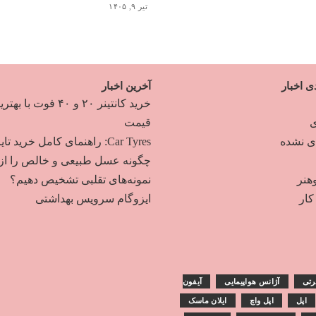
تیر ۹, ۱۴۰۵
ی اخبار
آخرین اخبار
خرید کانتینر ۲۰ و ۴۰ فوت با به
ی
قیمت
دی نشده
Car Tyres: راهنمای کامل خرید تایر
چگونه عسل طبیعی و خالص را از
هنر
نمونه‌های تقلبی تشخیص دهیم؟
ار
ایزوگام سرویس بهداشتی
رتی
آژانس هواپیمایی
آیفون
اپل
اپل واچ
ایلان ماسک