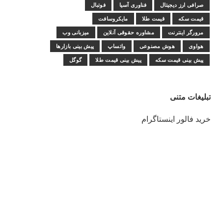
صرافی ارز دیجیتال
فناوری آسیا
فوتبال
قیمت سکه
قیمت طلا
مایکروسافت
مرورگر اینترنت
مشاوره حقوقی آنلاین
میزبانی وب
هواوی
هوش مصنوعی
واتساپ
پیش بینی بازارها
پیش بینی قیمت سکه
پیش بینی قیمت طلا
گوگل
تبلیغات متنی
خرید فالور اینستاگرام