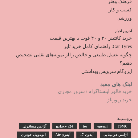
فرهنگ وهنر
کسب و کار
ورزشی
آخرین اخبار
خرید کانتینر ۲۰ و ۴۰ فوت با بهترین قیمت
Car Tyres: راهنمای کامل خرید تایر
چگونه عسل طبیعی و خالص را از نمونه‌های تقلبی تشخیص
دهیم؟
ایزوگام سرویس بهداشتی
لینک های مفید
خرید فالور اینستاگرام
/
سرور مجازی
خرید رپورتاژ
برچسب‌ها
TSMC
openai
ios
galaxy s24
آژانس مسافرتی
آژانس هواپیمایی
آیفون 17
آیفون Air
اتوموبیل خودران