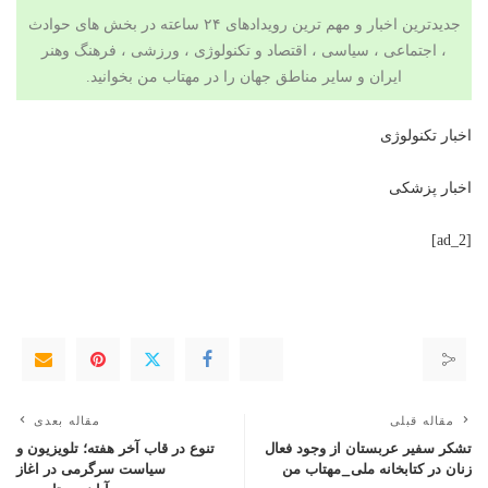
جدیدترین اخبار و مهم ترین رویدادهای ۲۴ ساعته در بخش های حوادث
، اجتماعی ، سیاسی ،
اقتصاد
و
تکنولوژی
،
ورزشی
،
فرهنگ وهنر
ایران و سایر مناطق جهان را در
مهتاب من
بخوانید.
اخبار تکنولوژی
اخبار پزشکی
[ad_2]
مقاله قبلی
مقاله بعدی
تشکر سفیر عربستان از وجود فعال
تنوع در قاب آخر هفته؛ تلویزیون و
زنان در کتابخانه ملی_مهتاب من
سیاست سرگرمی در اغاز