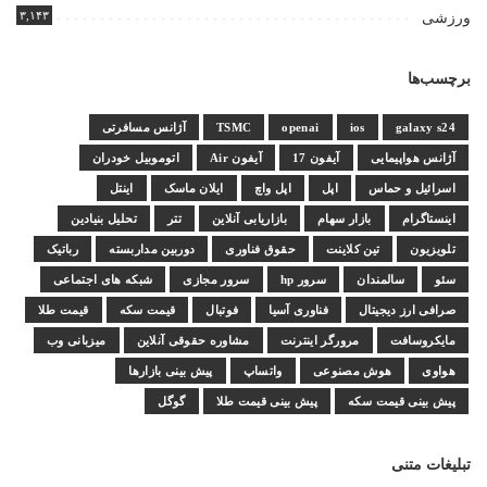
۳,۱۴۳
ورزشی
برچسب‌ها
galaxy s24
ios
openai
TSMC
آژانس مسافرتی
آژانس هواپیمایی
آیفون 17
آیفون Air
اتوموبیل خودران
اسرائیل و حماس
اپل
اپل واچ
ایلان ماسک
اینتل
اینستاگرام
بازار سهام
بازاریابی آنلاین
تتر
تحلیل بنیادین
تلویزیون
تین کلاینت
حقوق فناوری
دوربین مداربسته
رباتیک
سئو
سالمندان
سرور hp
سرور مجازی
شبکه های اجتماعی
صرافی ارز دیجیتال
فناوری آسیا
فوتبال
قیمت سکه
قیمت طلا
مایکروسافت
مرورگر اینترنت
مشاوره حقوقی آنلاین
میزبانی وب
هواوی
هوش مصنوعی
واتساپ
پیش بینی بازارها
پیش بینی قیمت سکه
پیش بینی قیمت طلا
گوگل
تبلیغات متنی