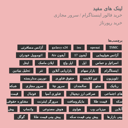
لینک های مفید
خرید فالور اینستاگرام
/
سرور مجازی
خرید رپورتاژ
برچسب‌ها
TSMC
openai
ios
galaxy s24
آژانس مسافرتی
آژانس هواپیمایی
آیفون 17
آیفون Air
اتوموبیل خودران
اسرائیل و حماس
اپل
اپل واچ
ایلان ماسک
اینتل
اینستاگرام
بازار سهام
بازاریابی آنلاین
تتر
تحلیل بنیادین
تلویزیون
تین کلاینت
حقوق فناوری
دوربین مداربسته
رباتیک
سئو
سالمندان
سرور hp
سرور مجازی
شبکه
های اجتماعی
صرافی ارز دیجیتال
فناوری آسیا
فوتبال
قیمت
سکه
قیمت طلا
مایکروسافت
مرورگر اینترنت
مشاوره حقوقی
آنلاین
میزبانی وب
هواوی
هوش مصنوعی
واتساپ
پیش
بینی بازارها
پیش بینی قیمت سکه
پیش بینی قیمت طلا
گوگل