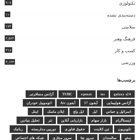
۹۰۸
تکنولوژی
۱۱
دسته‌بندی نشده
۱۷۴
سلامتی
۲,۵۸۴
فرهنگ وهنر
۳۱۸
کسب و کار
۳,۱۴۳
ورزشی
برچسب‌ها
galaxy s24
ios
openai
TSMC
آژانس مسافرتی
آژانس هواپیمایی
آیفون 17
آیفون Air
اتوموبیل خودران
اسرائیل و حماس
اپل
اپل واچ
ایلان ماسک
اینتل
اینستاگرام
بازار سهام
بازاریابی آنلاین
تتر
تحلیل بنیادین
تلویزیون
تین کلاینت
حقوق فناوری
دوربین مداربسته
رباتیک
سئو
سالمندان
سرور hp
سرور مجازی
شبکه های اجتماعی