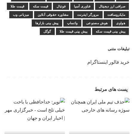
صرافی ارز دیجیتال
فناوری آسیا
فوتبال
قیمت سکه
قیمت طلا
مایکروسافت
مرورگر اینترنت
مشاوره حقوقی آنلاین
میزبانی وب
هواوی
هوش مصنوعی
واتساپ
پیش بینی بازارها
پیش بینی قیمت سکه
پیش بینی قیمت طلا
گوگل
تبلیغات متنی
خرید فالور اینستاگرام
پست های مرتبط