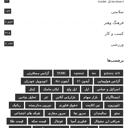
۱۱
دسته‌بندی نشده
۱۷۴
سلامتی
۲,۵۸۴
فرهنگ وهنر
۳۱۸
کسب و کار
۳,۱۴۳
ورزشی
برچسب‌ها
galaxy s24
ios
openai
TSMC
آژانس مسافرتی
آژانس هواپیمایی
آیفون 17
آیفون Air
اتوموبیل خودران
اسرائیل و حماس
اپل
اپل واچ
ایلان ماسک
اینتل
اینستاگرام
بازار سهام
بازاریابی آنلاین
تتر
تحلیل بنیادین
تلویزیون
تین کلاینت
حقوق فناوری
دوربین مداربسته
رباتیک
سئو
سالمندان
سرور hp
سرور مجازی
شبکه های اجتماعی
صرافی ارز دیجیتال
فناوری آسیا
فوتبال
قیمت سکه
قیمت طلا