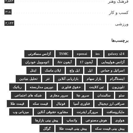
۲,۵۸۴
فرهنگ وهنر
۳۱۸
کسب و کار
۳,۱۴۳
ورزشی
برچسب‌ها
galaxy s24
ios
openai
TSMC
آژانس مسافرتی
آژانس هواپیمایی
آیفون 17
آیفون Air
اتوموبیل خودران
اسرائیل و حماس
اپل
اپل واچ
ایلان ماسک
اینتل
اینستاگرام
بازار سهام
بازاریابی آنلاین
تتر
تحلیل بنیادین
تلویزیون
تین کلاینت
حقوق فناوری
دوربین مداربسته
رباتیک
سئو
سالمندان
سرور hp
سرور مجازی
شبکه های اجتماعی
صرافی ارز دیجیتال
فناوری آسیا
فوتبال
قیمت سکه
قیمت طلا
مایکروسافت
مرورگر اینترنت
مشاوره حقوقی آنلاین
میزبانی وب
هواوی
هوش مصنوعی
واتساپ
پیش بینی بازارها
پیش بینی قیمت سکه
پیش بینی قیمت طلا
گوگل