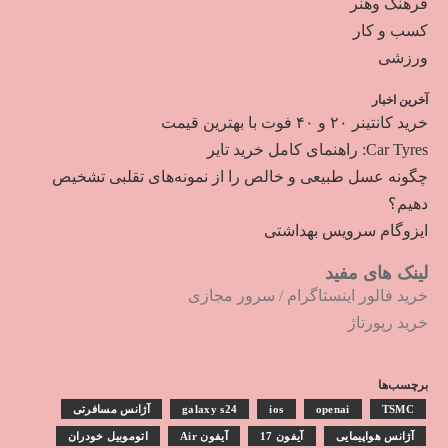
فرهنگ وهنر
کسب و کار
ورزشی
آخرین اخبار
خرید کانتینر ۲۰ و ۴۰ فوت با بهترین قیمت
Car Tyres: راهنمای کامل خرید تایر
چگونه عسل طبیعی و خالص را از نمونه‌های تقلبی تشخیص
دهیم؟
ایزوگام سرویس بهداشتی
لینک های مفید
خرید فالور اینستاگرام
/
سرور مجازی
خرید رپورتاژ
برچسب‌ها
TSMC
openai
ios
galaxy s24
آژانس مسافرتی
آژانس هواپیمایی
آیفون 17
آیفون Air
اتوموبیل خودران