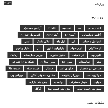
۳,۱۴۳
ورزشی
برچسب‌ها
galaxy s24
ios
openai
TSMC
آژانس مسافرتی
آژانس هواپیمایی
آیفون 17
آیفون Air
اتوموبیل خودران
اسرائیل و حماس
اپل
اپل واچ
ایلان ماسک
اینتل
اینستاگرام
بازار سهام
بازاریابی آنلاین
تتر
تحلیل بنیادین
تلویزیون
تین کلاینت
حقوق فناوری
دوربین مداربسته
رباتیک
سئو
سالمندان
سرور hp
سرور مجازی
شبکه های اجتماعی
صرافی ارز دیجیتال
فناوری آسیا
فوتبال
قیمت سکه
قیمت طلا
مایکروسافت
مرورگر اینترنت
مشاوره حقوقی آنلاین
میزبانی وب
هواوی
هوش مصنوعی
واتساپ
پیش بینی بازارها
پیش بینی قیمت سکه
پیش بینی قیمت طلا
گوگل
تبلیغات متنی