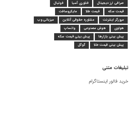
صرافی ارز دیجیتال
فناوری آسیا
فوتبال
قیمت سکه
قیمت طلا
مایکروسافت
مرورگر اینترنت
مشاوره حقوقی آنلاین
میزبانی وب
هواوی
هوش مصنوعی
واتساپ
پیش بینی بازارها
پیش بینی قیمت سکه
پیش بینی قیمت طلا
گوگل
تبلیغات متنی
خرید فالور اینستاگرام