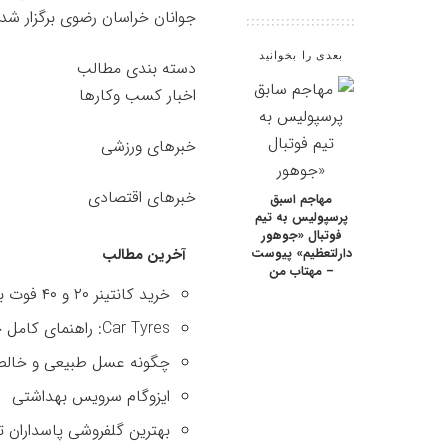
جوانان خراسان رضوی برگزار شد.
بعدی را بخوانید
دسته بندی مطالب
اخبار کسب وکارها
خبرهای ورزشی
خبرهای اقتصادی
مهاجم اسبق
پرسپولیس به تیم
فوتبال «جوهور
دارلتعظیم» پیوست
آخرین مطالب
– مهتاب من
خرید کانتینر ۲۰ و ۴۰ فوت با بهترین قیمت
Car Tyres: راهنمای کامل خرید تایر
چگونه عسل طبیعی و خالص 
ایزوگام سرویس بهداشتی
بهترین گلفروشی پاسداران ت