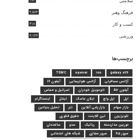
۱۷۴
سلامتی
۲,۵۸۴
فرهنگ وهنر
۳۱۸
کسب و کار
۳,۱۴۳
ورزشی
برچسب‌ها
TSMC
openai
ios
galaxy s24
آژانس مسافرتی
آژانس هواپیمایی
آیفون 17
آیفون Air
اتوموبیل خودران
اسرائیل و حماس
اپل
اپل واچ
ایلان ماسک
اینتل
اینستاگرام
بازار سهام
بازاریابی آنلاین
تتر
تحلیل بنیادین
تلویزیون
تین کلاینت
حقوق فناوری
دوربین مداربسته
رباتیک
سئو
سالمندان
سرور hp
سرور مجازی
شبکه های اجتماعی