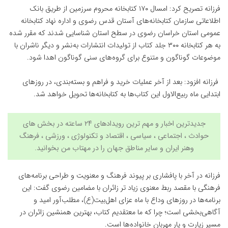
فرزانه تصریح کرد: امسال ۱۷۰ کتابخانه محروم سرزمین از طریق بانک
اطلاعاتی سازمان کتابخانه‌های آستان قدس رضوی و اداره نهاد کتابخانه
عمومی استان خراسان رضوی در سطح استان شناسایی شدند که مقرر شده
به هر کتابخانه ۳۰۰ جلد کتاب از تولیدات انتشارات به‌نشر و دیگر ناشران با
موضوعات گوناگون و متنوع برای گروه‌های سنی گوناگون اهدا شود.
فرزانه افزود: بعد از آخر عملیات خرید و فراهم و بسته‌بندی، در روزهای
ابتدایی ماه ربیع‌الاول این کتاب‌ها به کتابخانه‌ها تحویل خواهد شد.
جدیدترین اخبار و مهم ترین رویدادهای ۲۴ ساعته در بخش های
حوادث ، اجتماعی ، سیاسی ،
اقتصاد
و
تکنولوژی
،
ورزشی
،
فرهنگ
وهنر
ایران و سایر مناطق جهان را در مهتاب من بخوانید.
فرزانه در آخر با پافشاری بر پیوند فرهنگ و معنویت و طراحی برنامه‌های
فرهنگی با مقصد ربط معنوی زیاد تر زائران با مضامین رضوی گفت: این
برنامه‌ها در روزهای وداع با ماه عزای اهل‌بیت(ع)، مطلب‌آور امید و
آگاهی‌بخشی است؛ چرا که ما معتقدیم کتاب، بهترین همنشین زائران در
مسیر زیارت و یار مهربان خانواده‌ها است‌.