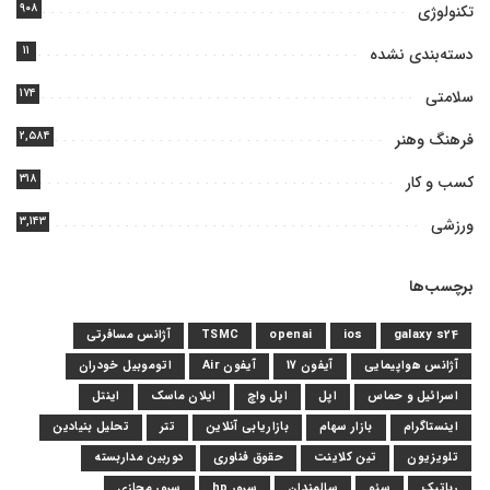
۹۰۸
تکنولوژی
۱۱
دسته‌بندی نشده
۱۷۴
سلامتی
۲,۵۸۴
فرهنگ وهنر
۳۱۸
کسب و کار
۳,۱۴۳
ورزشی
برچسب‌ها
galaxy s24
ios
openai
TSMC
آژانس مسافرتی
آژانس هواپیمایی
آیفون 17
آیفون Air
اتوموبیل خودران
اسرائیل و حماس
اپل
اپل واچ
ایلان ماسک
اینتل
اینستاگرام
بازار سهام
بازاریابی آنلاین
تتر
تحلیل بنیادین
تلویزیون
تین کلاینت
حقوق فناوری
دوربین مداربسته
رباتیک
سئو
سالمندان
سرور hp
سرور مجازی