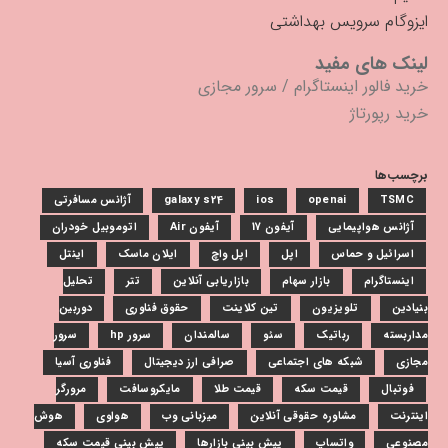
ایزوگام سرویس بهداشتی
لینک های مفید
خرید فالور اینستاگرام
/
سرور مجازی
خرید رپورتاژ
برچسب‌ها
TSMC
openai
ios
galaxy s24
آژانس مسافرتی
آژانس هواپیمایی
آیفون 17
آیفون Air
اتوموبیل خودران
اسرائیل و حماس
اپل
اپل واچ
ایلان ماسک
اینتل
اینستاگرام
بازار سهام
بازاریابی آنلاین
تتر
تحلیل
بنیادین
تلویزیون
تین کلاینت
حقوق فناوری
دوربین
مداربسته
رباتیک
سئو
سالمندان
سرور hp
سرور
مجازی
شبکه های اجتماعی
صرافی ارز دیجیتال
فناوری آسیا
فوتبال
قیمت سکه
قیمت طلا
مایکروسافت
مرورگر
اینترنت
مشاوره حقوقی آنلاین
میزبانی وب
هواوی
هوش
مصنوعی
واتساپ
پیش بینی بازارها
پیش بینی قیمت سکه