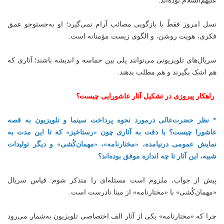
علیهم‌السلام بوده‌اند.
نسل امروز فقطً با بازگویی مصائب آرام نمی‌گیرد؛ او به‌جستوجو عمق
فکری، هویت روشن، و الگوی زیست مؤمنانه است.
سریال‌های تلویزیونی می‌توانند پلی بین حماسه و اندیشه باشند؛ آثاری که
هم اشک بگیرند و هم مطلب بدهند.
راهکار پیروزی در تشکیل آثار عاشورایی چیست؟
* نظر حضرت‌عالی درمورد نحوه پرداخت سینما و تلویزیون به قصه
عاشورا چیست؟ با دقت به آثاری چون «رستاخیز» که تا این مدت به
نمایش عمومی درنیامده، «مختارنامه»، «مهمان‌کُشی» و دیگر تولیدات
شبیه، این آثار تا چه اندازه موفق بوده‌اند؟
پیش از جواب، ملزوم است مسئله‌ای را متذکر شوم: قیاس سریال
«مهمان‌کُشی» با «مختارنامه» از مبنا نادرست است.
چرا که «مختارنامه» یکی از آثار الف اختصاصی تلویزیون به‌شمار می‌رود