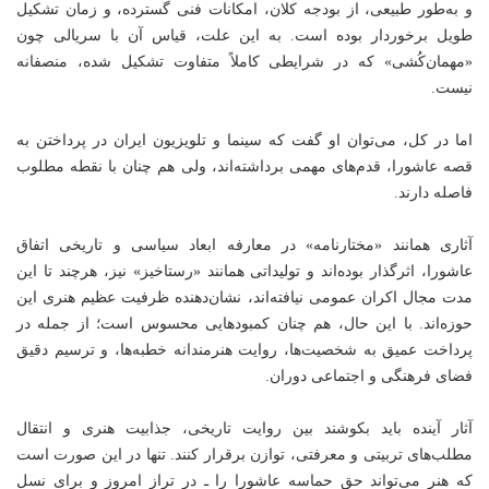
و به‌طور طبیعی، از بودجه کلان، امکانات فنی گسترده، و زمان تشکیل
طویل برخوردار بوده است. به این علت، قیاس آن با سریالی چون
«مهمان‌کُشی» که در شرایطی کاملاً متفاوت تشکیل شده، منصفانه
نیست.
اما در کل، می‌توان او گفت که سینما و تلویزیون ایران در پرداختن به
قصه عاشورا، قدم‌های مهمی برداشته‌اند، ولی هم چنان با نقطه مطلوب
فاصله دارند.
آثاری همانند «مختارنامه» در معارفه ابعاد سیاسی و تاریخی اتفاق
عاشورا، اثرگذار بوده‌اند و تولیداتی همانند «رستاخیز» نیز، هرچند تا این
مدت مجال اکران عمومی نیافته‌اند، نشان‌دهنده ظرفیت عظیم هنری این
حوزه‌اند. با این حال، هم چنان کمبودهایی محسوس است؛ از جمله در
پرداخت عمیق به شخصیت‌ها، روایت هنرمندانه خطبه‌ها، و ترسیم دقیق
فضای فرهنگی و اجتماعی دوران.
آثار آینده باید بکوشند بین روایت تاریخی، جذابیت هنری و انتقال
مطلب‌های تربیتی و معرفتی، توازن برقرار کنند. تنها در این صورت است
که هنر می‌تواند حق حماسه عاشورا را ـ در تراز امروز و برای نسل