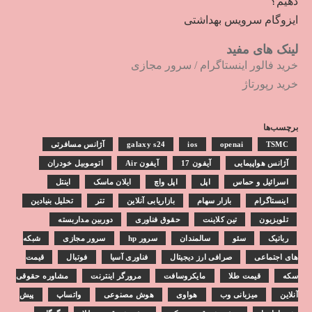
دهیم؟
ایزوگام سرویس بهداشتی
لینک های مفید
خرید فالور اینستاگرام
/
سرور مجازی
خرید رپورتاژ
برچسب‌ها
TSMC
openai
ios
galaxy s24
آژانس مسافرتی
آژانس هواپیمایی
آیفون 17
آیفون Air
اتوموبیل خودران
اسرائیل و حماس
اپل
اپل واچ
ایلان ماسک
اینتل
اینستاگرام
بازار سهام
بازاریابی آنلاین
تتر
تحلیل بنیادین
تلویزیون
تین کلاینت
حقوق فناوری
دوربین مداربسته
رباتیک
سئو
سالمندان
سرور hp
سرور مجازی
شبکه
های اجتماعی
صرافی ارز دیجیتال
فناوری آسیا
فوتبال
قیمت
سکه
قیمت طلا
مایکروسافت
مرورگر اینترنت
مشاوره حقوقی
آنلاین
میزبانی وب
هواوی
هوش مصنوعی
واتساپ
پیش