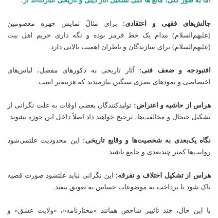
اما به طور کلی، مانع ها کلی تشکیل آثار دینی و تاریخی عبارت‌اند از:
چالش‌های فقهی و اعتقادی:
برای مثالً نمایش چهره معصومین
(علیهم‌السلام) مدام یک خط قرمز بوده و نگه داری حریم اهل بیت
(علیهم‌السلام) برای سازندگان و ناظران اهمیت بالایی دارد.
افتبودجه و ضعف فنی:
آثار تاریخی به دکورهای مفصل، لباس‌های
اختصاصی و نمود‌های بصری سنگین نیازمندند که هزینه‌بر است.
هراس از حاشیه و اعتراض:
تولیدکنندگان بعضی اوقات به علت نگرانی از
تشکیل جنجال و مخالفت‌ها، ترجیح خواهند داد اصلاً داخل این حوزه نشوند.
نگاه یک‌بعدی به شخصیت‌ها و وقایع تاریخی:
این محدودیت علتمی‌شود
روایت‌ها کمتر چندبعدی و جامع باشند.
هراس از تشکیل اختلاف و تفرقه:
این نگرانی نباید علتشود صورت قضیه
پاک شود یا پرداخت به موضوعات حساس به تعویق بیفتد.
با این حال، چند تاثییر شاخص همانند «مختارنامه»، «ولایت عشق» و