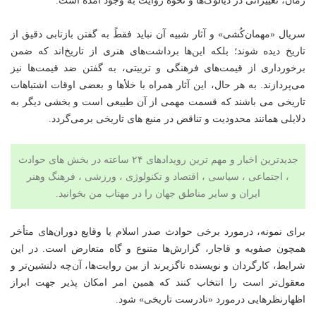
زمان، تغییراتی در دیالوگ‌ها و نحوه روایت به وجود آمده است.
سریال «مهمان‌کُشی» و آثار شبیه آن نباید فقطً به گفتن بازتابی دقیق از
تاریخ دیده شوند؛ بلکه این‌ها برداشت‌های هنری از تاریخ‌اند که ضمن
برخورداری از قیمت‌های فرهنگی و تربیتی، به گفتن ضد قیمت‌ها نیز
می‌پردازند. به هر حال، این آثار همراه با خلأها و بعضی اوقات اشتباهات
تاریخی می باشند که قسمت مهمی از آن طبیعی است و بخشی دیگر به
دلایلی همانند محدودیت و تناقض در منبع های تاریخی برمی‌گردد.
جدیدترین اخبار و مهم ترین رویدادهای ۲۴ ساعته در بخش های حوادث
، اجتماعی ، سیاسی ،
اقتصاد
و
تکنولوژی
،
ورزشی
،
فرهنگ وهنر
ایران و سایر مناطق جهان را در
مهتاب من
بخوانید.
برای نمونه، درمورد برخی حوادث صدر اسلام یا وقایع دوران‌های متأخر
همچون صفویه و قاجار، گزارش‌ها متنوع و گاه متعارض است. در این
شرایط، کارگردان و نویسنده ناگزیرند از بین روایت‌ها، آن‌چه دلنشین‌تر و
معقول‌تر است را انتخاب کنند که همین امر امکان پذیر جهت ابراز
اظهارنظرهایی درمورد «نادرست تاریخی» شود.