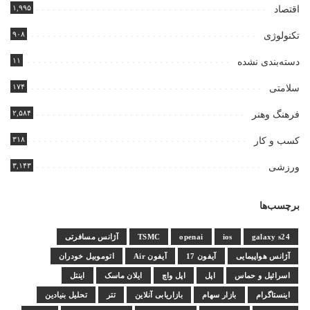
۱,۹۹۵
اقتصاد
۹۰۸
تکنولوژی
۱۱
دسته‌بندی نشده
۱۷۴
سلامتی
۲,۵۸۴
فرهنگ وهنر
۳۱۸
کسب و کار
۳,۱۴۳
ورزشی
برچسب‌ها
galaxy s24
ios
openai
TSMC
آژانس مسافرتی
آژانس هواپیمایی
آیفون 17
آیفون Air
اتوموبیل خودران
اسرائیل و حماس
اپل
اپل واچ
ایلان ماسک
اینتل
اینستاگرام
بازار سهام
بازاریابی آنلاین
تتر
تحلیل بنیادین