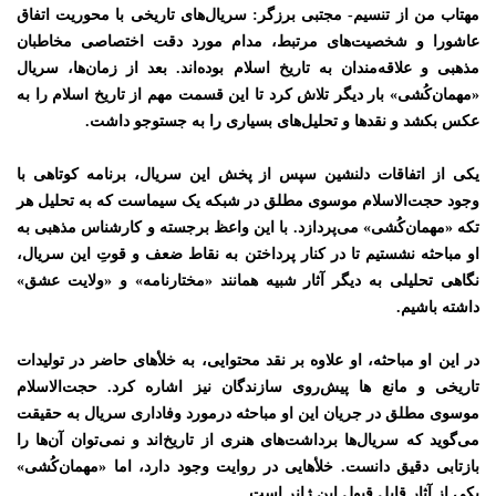
مهتاب من از تنسیم- مجتبی برزگر: سریال‌های تاریخی با محوریت اتفاق
عاشورا و شخصیت‌های مرتبط، مدام مورد دقت اختصاصی مخاطبان
مذهبی و علاقه‌مندان به تاریخ اسلام بوده‌اند. بعد از زمان‌ها، سریال
«مهمان‌کُشی» بار دیگر تلاش کرد تا این قسمت مهم از تاریخ اسلام را به
عکس بکشد و نقدها و تحلیل‌های بسیاری را به جستوجو داشت.
یکی از اتفاقات دلنشین سپس از پخش این سریال، برنامه کوتاهی با
وجود حجت‌الاسلام موسوی مطلق در شبکه یک سیماست که به تحلیل هر
تکه «مهمان‌کُشی» می‌پردازد. با این واعظ برجسته و کارشناس مذهبی به
او مباحثه نشستیم تا در کنار پرداختن به نقاط ضعف و قوتِ این سریال،
نگاهی تحلیلی به دیگر آثار شبیه همانند «مختارنامه» و «ولایت عشق»
داشته باشیم.
در این او مباحثه، او علاوه بر نقد محتوایی، به خلأهای حاضر در تولیدات
تاریخی و مانع ها پیش‌روی سازندگان نیز اشاره کرد. حجت‌الاسلام
موسوی مطلق در جریان این او مباحثه درمورد وفاداری سریال به حقیقت
می‌گوید که سریال‌ها برداشت‌های هنری از تاریخ‌اند و نمی‌توان آن‌ها را
بازتابی دقیق دانست. خلأهایی در روایت وجود دارد، اما «مهمان‌کُشی»
یکی از آثار قابل قبول این ژانر است
.