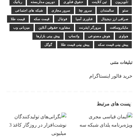
تلویزیون
تین کلاینت
حقوق فناوری
دوربین مداربسته
رباتیک
سئو
سالمندان
سرور hp
سرور مجازی
شبکه های اجتماعی
صرافی ارز دیجیتال
فناوری آسیا
فوتبال
قیمت سکه
قیمت طلا
مایکروسافت
مرورگر اینترنت
مشاوره حقوقی آنلاین
میزبانی وب
هواوی
هوش مصنوعی
واتساپ
پیش بینی بازارها
پیش بینی قیمت سکه
پیش بینی قیمت طلا
گوگل
تبلیغات متنی
خرید فالور اینستاگرام
پست های مرتبط