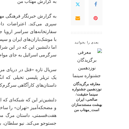
به گزارش
مهتاب من
به گزارش خبرنگار فرهنگی
مه
سپری می‌کند. اعتراضات دا
سفارتخانه‌های سراسر اروپا 
با موشک‌باران‌های ایران و س
بعدی را بخوانید
اما دلنشین این که در این شر
سرگرمی اسرائیل به جای مواجه 
یک تریلر پلیسی تخیلی که ان
معارفه برگزیدگان
داستان‌های کارآگاهی سرگرم‌کنن
نوزدهمین جشنواره
سینما حقیقت/
دلنشین‌تر این که شبکه‌ای که
صالحی: ایران
بهشت مستندسازان
و مضحکه‌آمیز «تهران» را ساخت
است_مهتاب من
هفت‌قسمتی، داستان مرگ مشک
جستوجو می‌کند. نیو سلطان، ب