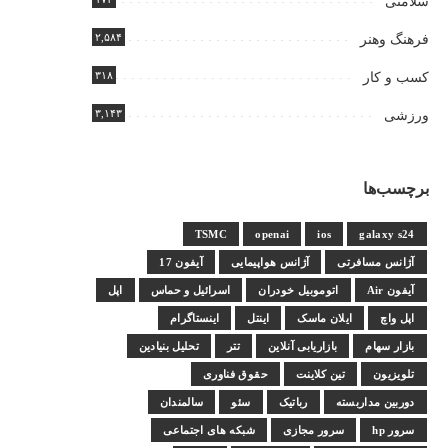
سلامتی
۲,۵۸۴
فرهنگ وهنر
۳۱۸
کسب و کار
۳,۱۴۳
ورزشی
برچسب‌ها
TSMC
openai
ios
galaxy s24
آژانس مسافرتی
آژانس هواپیمایی
آیفون 17
آیفون Air
اتوموبیل خودران
اسرائیل و حماس
اپل
اپل واچ
ایلان ماسک
اینتل
اینستاگرام
بازار سهام
بازاریابی آنلاین
تتر
تحلیل بنیادین
تلویزیون
تین کلاینت
حقوق فناوری
دوربین مداربسته
رباتیک
سئو
سالمندان
سرور hp
سرور مجازی
شبکه های اجتماعی