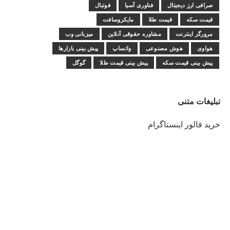
صرافی ارز دیجیتال
فناوری آسیا
فوتبال
قیمت سکه
قیمت طلا
مایکروسافت
مرورگر اینترنت
مشاوره حقوقی آنلاین
میزبانی وب
هواوی
هوش مصنوعی
واتساپ
پیش بینی بازارها
پیش بینی قیمت سکه
پیش بینی قیمت طلا
گوگل
تبلیغات متنی
خرید فالور اینستاگرام