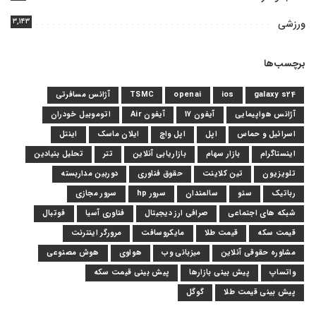
۳,۱۴۳
ورزشی
برچسب‌ها
galaxy s24
ios
openai
TSMC
آژانس مسافرتی
آژانس هواپیمایی
آیفون 17
آیفون Air
اتوموبیل خودران
اسرائیل و حماس
اپل
اپل واچ
ایلان ماسک
اینتل
اینستاگرام
بازار سهام
بازاریابی آنلاین
تتر
تحلیل بنیادین
تلویزیون
تین کلاینت
حقوق فناوری
دوربین مداربسته
رباتیک
سئو
سالمندان
سرور hp
سرور مجازی
شبکه های اجتماعی
صرافی ارز دیجیتال
فناوری آسیا
فوتبال
قیمت سکه
قیمت طلا
مایکروسافت
مرورگر اینترنت
مشاوره حقوقی آنلاین
میزبانی وب
هواوی
هوش مصنوعی
واتساپ
پیش بینی بازارها
پیش بینی قیمت سکه
پیش بینی قیمت طلا
گوگل