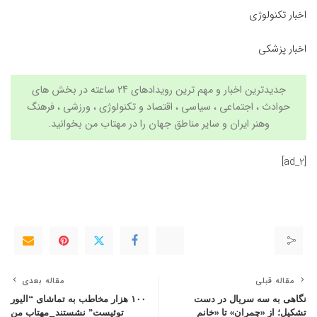
اخبار تکنولوژی
اخبار پزشکی
جدیدترین اخبار و مهم ترین رویدادهای ۲۴ ساعته در بخش های
حوادث ، اجتماعی ، سیاسی ،
اقتصاد
و
تکنولوژی
،
ورزشی
،
فرهنگ
وهنر
ایران و سایر مناطق جهان را در
مهتاب من
بخوانید.
[ad_2]
مقاله قبلی
مقاله بعدی
نگاهی به سه سریال در دست
۱۰۰ هزار مخاطب به تماشای “الیور
تشکیل؛ از «چمران» تا «خانم
توئیست” نشستند_مهتاب من