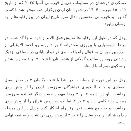
عملکردی درخشان در مسابقات هی‌بال قهرمانی آسیا ۲۰۲۵ که از تاریخ
۱۲ تا ۱۵ مهرماه ۱۴۰۴ در شهر امان اردن برگزار شد، موفق شد با کسب
گفتن نایب‌قهرمانی، نخستین مدال نقره تاریخ ایران در این رقابت‌ها را به
ارمغان بیاورد.
پردل که در طول این رقابت‌ها نمایش فوق الاده از خود به جا گذاشت، در
مرحله نیمه‌نهایی با پیروزی مقتدرانه ۷ بر ۲ روبه رو احمد الاوغیلی از
سرزمین میزبان به فینال راه یافت. وی در دیدار پایانی در مصافی نزدیک
و دیدنی روبه رو ساتیپ گولاتی از هندوستان با نتیجه ۷ بر ۲ مغلوب شد و
بر سکوی دوم آسیا ایستاد.
پردل در این دوره از مسابقات در ابتدا با نتیجه یکسان ۷ بر صفر بصیل
الفصادی و خالد الفخوری نمایندگان سرزمین اردن را از پیش روی
برداشت. او در ادامه ۷ بر ۲ رضا مهدبن حسن دیگر نماینده سرزمین
میزبان را ناکامی داد و ۷ بر ۳ نماینده سرزمین عراق را از پیش روی
برداشت و به جمع هشت نفر برتر راه اشکار کرد. پردل در این مرحله
د.دامدینجاتز از مغولستان را ۷ بر ۳ از پیش روی برداشت و به نیمه نهایی
رسید.