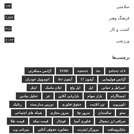
۱۷۴
سلامتی
۲,۵۸۴
فرهنگ وهنر
۳۱۸
کسب و کار
۳,۱۴۳
ورزشی
برچسب‌ها
galaxy s24
ios
openai
TSMC
آژانس مسافرتی
آژانس هواپیمایی
آیفون 17
آیفون Air
اتوموبیل خودران
اسرائیل و حماس
اپل
اپل واچ
ایلان ماسک
اینتل
اینستاگرام
بازار سهام
بازاریابی آنلاین
تتر
تحلیل بنیادین
تلویزیون
تین کلاینت
حقوق فناوری
دوربین مداربسته
رباتیک
سئو
سالمندان
سرور hp
سرور مجازی
شبکه های اجتماعی
صرافی ارز دیجیتال
فناوری آسیا
فوتبال
قیمت سکه
قیمت طلا
مایکروسافت
مرورگر اینترنت
مشاوره حقوقی آنلاین
میزبانی وب