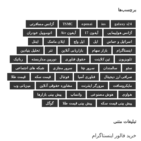
برچسب‌ها
galaxy s24
ios
openai
TSMC
آژانس مسافرتی
آژانس هواپیمایی
آیفون 17
آیفون Air
اتوموبیل خودران
اسرائیل و حماس
اپل
اپل واچ
ایلان ماسک
اینتل
اینستاگرام
بازار سهام
بازاریابی آنلاین
تتر
تحلیل بنیادین
تلویزیون
تین کلاینت
حقوق فناوری
دوربین مداربسته
رباتیک
سئو
سالمندان
سرور hp
سرور مجازی
شبکه های اجتماعی
صرافی ارز دیجیتال
فناوری آسیا
فوتبال
قیمت سکه
قیمت طلا
مایکروسافت
مرورگر اینترنت
مشاوره حقوقی آنلاین
میزبانی وب
هواوی
هوش مصنوعی
واتساپ
پیش بینی بازارها
پیش بینی قیمت سکه
پیش بینی قیمت طلا
گوگل
تبلیغات متنی
خرید فالور اینستاگرام