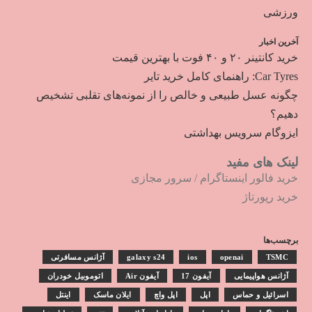
ورزشی
آخرین اخبار
خرید کانتینر ۲۰ و ۴۰ فوت با بهترین قیمت
Car Tyres: راهنمای کامل خرید تایر
چگونه عسل طبیعی و خالص را از نمونه‌های تقلبی تشخیص
دهیم؟
ایزوگام سرویس بهداشتی
لینک های مفید
خرید فالور اینستاگرام
/
سرور مجازی
خرید رپورتاژ
برچسب‌ها
TSMC
openai
ios
galaxy s24
آژانس مسافرتی
آژانس هواپیمایی
آیفون 17
آیفون Air
اتوموبیل خودران
اسرائیل و حماس
اپل
اپل واچ
ایلان ماسک
اینتل