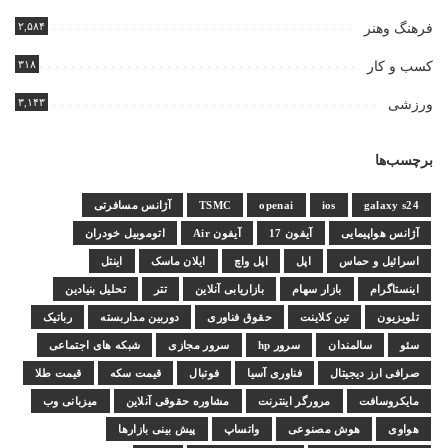
۲,۵۸۴
فرهنگ وهنر
۳۱۸
کسب و کار
۳,۱۴۳
ورزشی
برچسب‌ها
galaxy s24
ios
openai
TSMC
آژانس مسافرتی
آژانس هواپیمایی
آیفون 17
آیفون Air
اتوموبیل خودران
اسرائیل و حماس
اپل
اپل واچ
ایلان ماسک
اینتل
اینستاگرام
بازار سهام
بازاریابی آنلاین
تتر
تحلیل بنیادین
تلویزیون
تین کلاینت
حقوق فناوری
دوربین مداربسته
رباتیک
سئو
سالمندان
سرور hp
سرور مجازی
شبکه های اجتماعی
صرافی ارز دیجیتال
فناوری آسیا
فوتبال
قیمت سکه
قیمت طلا
مایکروسافت
مرورگر اینترنت
مشاوره حقوقی آنلاین
میزبانی وب
هواوی
هوش مصنوعی
واتساپ
پیش بینی بازارها