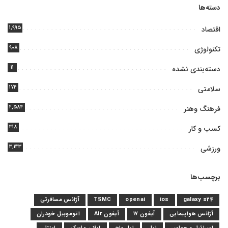
دسته‌ها
۱,۹۹۵
اقتصاد
۹۰۸
تکنولوژی
۱۱
دسته‌بندی نشده
۱۷۴
سلامتی
۲,۵۸۴
فرهنگ وهنر
۳۱۸
کسب و کار
۳,۱۴۳
ورزشی
برچسب‌ها
galaxy s24
ios
openai
TSMC
آژانس مسافرتی
آژانس هواپیمایی
آیفون 17
آیفون Air
اتوموبیل خودران