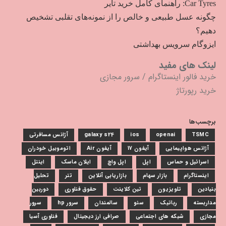
Car Tyres: راهنمای کامل خرید تایر
چگونه عسل طبیعی و خالص را از نمونه‌های تقلبی تشخیص
دهیم؟
ایزوگام سرویس بهداشتی
لینک های مفید
خرید فالور اینستاگرام
/
سرور مجازی
خرید رپورتاژ
برچسب‌ها
TSMC
openai
ios
galaxy s24
آژانس مسافرتی
آژانس هواپیمایی
آیفون 17
آیفون Air
اتوموبیل خودران
اسرائیل و حماس
اپل
اپل واچ
ایلان ماسک
اینتل
اینستاگرام
بازار سهام
بازاریابی آنلاین
تتر
تحلیل
بنیادین
تلویزیون
تین کلاینت
حقوق فناوری
دوربین
مداربسته
رباتیک
سئو
سالمندان
سرور hp
سرور
مجازی
شبکه های اجتماعی
صرافی ارز دیجیتال
فناوری آسیا