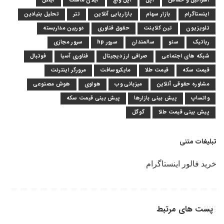
اسرائیل و حماس
اپل
اپل واچ
ایلان ماسک
اینتل
اینستاگرام
بازار سهام
بازاریابی آنلاین
تتر
تحلیل بنیادین
تلویزیون
تین کلاینت
حقوق فناوری
دوربین مداربسته
رباتیک
سئو
سالمندان
سرور hp
سرور مجازی
شبکه های اجتماعی
صرافی ارز دیجیتال
فناوری آسیا
فوتبال
قیمت سکه
قیمت طلا
مایکروسافت
مرورگر اینترنت
مشاوره حقوقی آنلاین
میزبانی وب
هواوی
هوش مصنوعی
واتساپ
پیش بینی بازارها
پیش بینی قیمت سکه
پیش بینی قیمت طلا
گوگل
تبلیغات متنی
خرید فالور اینستاگرام
پست های مرتبط