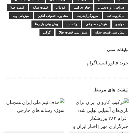
صرافی ارز دیجیتال
فناوری آسیا
فوتبال
قیمت سکه
قیمت طلا
مایکروسافت
مرورگر اینترنت
مشاوره حقوقی آنلاین
میزبانی وب
هواوی
هوش مصنوعی
واتساپ
پیش بینی بازارها
پیش بینی قیمت سکه
پیش بینی قیمت طلا
گوگل
تبلیغات متنی
خرید فالور اینستاگرام
پست های مرتبط