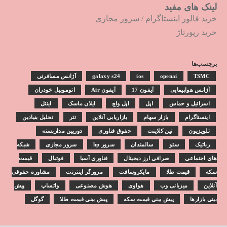
لینک های مفید
خرید فالور اینستاگرام
/
سرور مجازی
خرید رپورتاژ
برچسب‌ها
TSMC
openai
ios
galaxy s24
آژانس مسافرتی
آژانس هواپیمایی
آیفون 17
آیفون Air
اتوموبیل خودران
اسرائیل و حماس
اپل
اپل واچ
ایلان ماسک
اینتل
اینستاگرام
بازار سهام
بازاریابی آنلاین
تتر
تحلیل بنیادین
تلویزیون
تین کلاینت
حقوق فناوری
دوربین مداربسته
رباتیک
سئو
سالمندان
سرور hp
سرور مجازی
شبکه
های اجتماعی
صرافی ارز دیجیتال
فناوری آسیا
فوتبال
قیمت
سکه
قیمت طلا
مایکروسافت
مرورگر اینترنت
مشاوره حقوقی
آنلاین
میزبانی وب
هواوی
هوش مصنوعی
واتساپ
پیش
بینی بازارها
پیش بینی قیمت سکه
پیش بینی قیمت طلا
گوگل