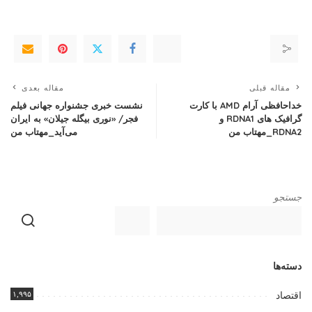
مقاله قبلی
مقاله بعدی
خداحافظی آرام AMD با کارت
نشست خبری جشنواره جهانی فیلم
گرافیک های RDNA1 و
فجر/ «نوری بیگله جیلان» به ایران
RDNA2_مهتاب من
می‌آید_مهتاب من
جستجو
دسته‌ها
۱,۹۹۵
اقتصاد