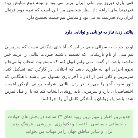
فنی بازی دیروز تیم ملی ایران برتر می بود و نیمه دوم نمایش زیاد
قدرتمندانه‌ای اراعه داد. نظر شخصی من این است که نیمه دوم فوتبال
ایران زیاد قدرتمندانه می بود و نمایش تیم قیمت تحسین دارد.
پنالتی زدن نیاز به توانایی و توانایی دارد
او در جواب به سوالی مبنی بر این که آیا جای شگفتی نیست که سرمربی
تیم ملی از نام بازیکنانی که تصمیم داشتند ضربات پنالتی را بزنند
خبر
نداشته باشد، او گفت: نمی‌توانم قبول کنم که مسئولیت انتخاب پنالتی‌ها و
نحوه اجرای آنها به طوری باشد که اختلالی در کارکرد تیم تشکیل کند.
سرمربی و کادر فنی از اغاز تا آخر بازی مسئول می باشند تا هنگامی که
داور سوت آخر را می‌زند. در زدن پنالتی، شرایط روانی بازیکن اهمیت
اختصاصی‌ای دارد و سرمربی باید روشای انتخاب کند که یا از قبل تمرین
شده باشد یا بازیکنان با آمادگی کامل آن را اجرا کنند.
جدیدترین اخبار و مهم ترین رویدادهای ۲۴ ساعته در بخش های حوادث
، اجتماعی ، سیاسی ،
اقتصاد
و
تکنولوژی
،
ورزشی
،
فرهنگ وهنر
ایران و سایر مناطق جهان را در
مهتاب من
بخوانید.