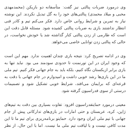
وی درمورد ضربات پنالتی نیز گفت: متأسفانه دو بازیکن (محمدمهدی
محبی و میلاد محمدی) پنالتی‌های خود را به گل تبدیل نکردند. این نوشته
نیاز به تمرین و شرایط روانی خاص دارد. فکر می‌کنم تیم و کادر فنی
انتظار نداشتند بازی به ضربات پنالتی کشیده شود. مسئله قابل دقت این
است که طارمی از زدن پنالتی کنار گذاشته شد یا خودش نخواست، در
حالی که پنالتی زدن توانایی خاصی می‌خواهد.
وی در ادامه تصریح کرد: نتیجه بازی چندان اهمیت ندارد. مهم این است
که وجود ایران در این تورنمنت تا حدودی سودمند می بود. نباید تنها به
بازی برابر ازبکستان نگاه کنیم، بلکه باید به جام جهانی فکر کنیم. تیم ملی
ما در این بازی‌ها رشد خوبی داشت و امیدوارم در جام جهانی با دقت به
قرعه‌ای که برایمان می‌افتد، شرایط خوبی تشکیل شود و تصمیمات
درستی از سوی فدراسیون گرفته شود.
معینی درمورد حمایتفدراسیون افزود: تفاوت بسیاری بین دقت به تیم‌های
ژاپن، کره، عربستان و حتی امارات در بازی‌های تدارکاتی پیش از جام
جهانی با تیم ملی ایران وجود دارد. حمایتو برنامه‌ریزی برای تیم ما تا این
مدت کافی نیست و با لیاقت تیم ملی ما نیست. اما با این حال، از نظر