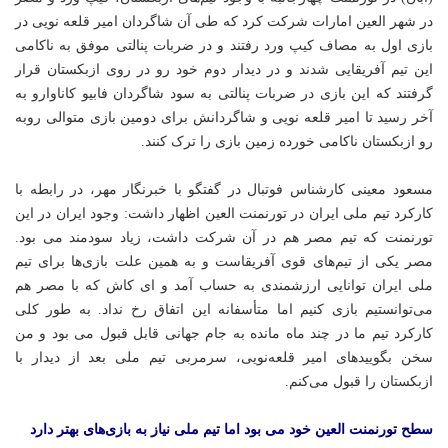
در شهر العین امارات شرکت کرد که طی آن شاگردان امیر قلعه نویی در
بازی اول به مصاف کیپ ورد رفتند و در ضربات پنالتی موفق به ناکامی
این تیم آفریقایی شدند و در دیدار دوم خود رو در روی ازبکستان قرار
گرفتند که این بازی در ضربات پنالتی به سود شاگردان فابیو کاناوارو به
آخر رسید تا امیر قلعه نویی و شاگردانش برای دومین بازی متوالی روبه
رو ازبکستان ناکامی خورده زمین بازی را ترک کنند.
مسعود معینی کارشناس فوتبال در گفتگو با خبرنگار مهر، در رابطه با
کارکرد تیم ملی ایران در تورنمنت العین اظهار داشت: وجود ایران در این
تورنمنت که تیم مصر هم در آن شرکت داشت، زیاد سودمند می بود.
مصر یکی از تیم‌های قوی آفریقاست و به همین علت بازی‌ها برای تیم
ملی ایران توانایی ارزشمندی به حساب آمد و ای کاش که با مصر هم
می‌توانستیم بازی کنیم اما متأسفانه این اتفاق رخ نداد. به طور کلی
کارکرد تیم ما در چند ماه مانده به جام جهانی قابل قبول می بود و من
سخن بگویید‌های امیر قلعه‌نویی، سرمربی تیم ملی بعد از دیدار با
ازبکستان را قبول می‌کنم.
سطح تورنمنت العین خود می بود اما تیم ملی نیاز به بازی‌های بهتر دارد