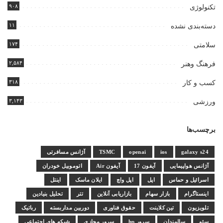
۹۰۸
تکنولوژی
۱۱
دسته‌بندی نشده
۱۷۴
سلامتی
۲,۵۸۴
فرهنگ وهنر
۳۱۸
کسب و کار
۳,۱۴۳
ورزشی
برچسب‌ها
galaxy s24
ios
openai
TSMC
آژانس مسافرتی
آژانس هواپیمایی
آیفون 17
آیفون Air
اتوموبیل خودران
اسرائیل و حماس
اپل
اپل واچ
ایلان ماسک
اینتل
اینستاگرام
بازار سهام
بازاریابی آنلاین
تتر
تحلیل بنیادین
تلویزیون
تین کلاینت
حقوق فناوری
دوربین مداربسته
رباتیک
سئو
سالمندان
سرور hp
سرور مجازی
شبکه های اجتماعی