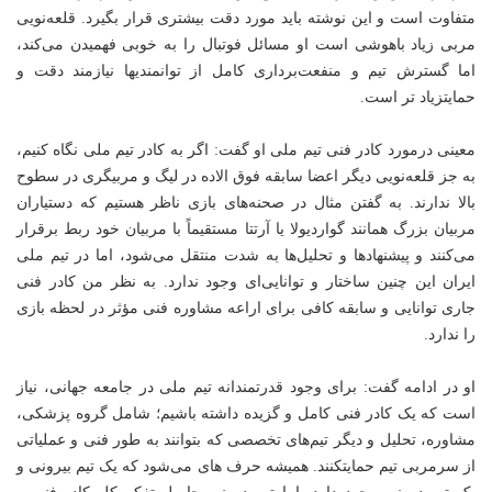
متفاوت است و این نوشته باید مورد دقت بیشتری قرار بگیرد. قلعه‌نویی
مربی زیاد باهوشی است او مسائل فوتبال را به خوبی فهمیدن می‌کند،
اما گسترش تیم و منفعت‌برداری کامل از توانمندیها نیازمند دقت و
حمایتزیاد تر است.
معینی درمورد کادر فنی تیم ملی او گفت: اگر به کادر تیم ملی نگاه کنیم،
به جز قلعه‌نویی دیگر اعضا سابقه فوق الاده در لیگ و مربیگری در سطوح
بالا ندارند. به گفتن مثال در صحنه‌های بازی ناظر هستیم که دستیاران
مربیان بزرگ همانند گواردیولا یا آرتتا مستقیماً با مربیان خود ربط برقرار
می‌کنند و پیشنهاد‌ها و تحلیل‌ها به شدت منتقل می‌شود، اما در تیم ملی
ایران این چنین ساختار و توانایی‌ای وجود ندارد. به نظر من کادر فنی
جاری توانایی و سابقه کافی برای اراعه مشاوره فنی مؤثر در لحظه بازی
را ندارد.
او در ادامه گفت: برای وجود قدرتمندانه تیم ملی در جامعه جهانی، نیاز
است که یک کادر فنی کامل و گزیده داشته باشیم؛ شامل گروه پزشکی،
مشاوره، تحلیل و دیگر تیم‌های تخصصی که بتوانند به طور فنی و عملیاتی
از سرمربی تیم حمایتکنند. همیشه حرف های می‌شود که یک تیم بیرونی و