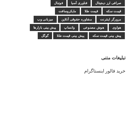
صرافی ارز دیجیتال
فناوری آسیا
فوتبال
قیمت سکه
قیمت طلا
مایکروسافت
مرورگر اینترنت
مشاوره حقوقی آنلاین
میزبانی وب
هواوی
هوش مصنوعی
واتساپ
پیش بینی بازارها
پیش بینی قیمت سکه
پیش بینی قیمت طلا
گوگل
تبلیغات متنی
خرید فالور اینستاگرام