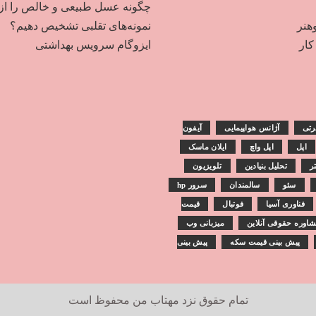
چگونه عسل طبیعی و خالص را از
هنر
نمونه‌های تقلبی تشخیص دهیم؟
ار
ایزوگام سرویس بهداشتی
رتی
آژانس هواپیمایی
آیفون
اپل
اپل واچ
ایلان ماسک
تر
تحلیل بنیادین
تلویزیون
سئو
سالمندان
سرور hp
فناوری آسیا
فوتبال
قیمت
اوره حقوقی آنلاین
میزبانی وب
پیش بینی قیمت سکه
پیش بینی
تمام حقوق نزد
مهتاب من
محفوظ است