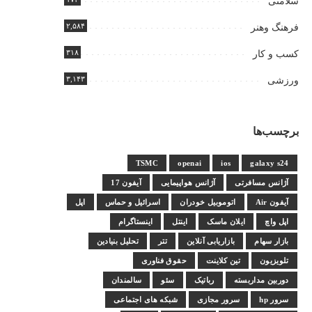
سلامتی
۲,۵۸۴
فرهنگ وهنر
۳۱۸
کسب و کار
۳,۱۴۳
ورزشی
برچسب‌ها
TSMC
openai
ios
galaxy s24
آژانس مسافرتی
آژانس هواپیمایی
آیفون 17
آیفون Air
اتوموبیل خودران
اسرائیل و حماس
اپل
اپل واچ
ایلان ماسک
اینتل
اینستاگرام
بازار سهام
بازاریابی آنلاین
تتر
تحلیل بنیادین
تلویزیون
تین کلاینت
حقوق فناوری
دوربین مداربسته
رباتیک
سئو
سالمندان
سرور hp
سرور مجازی
شبکه های اجتماعی