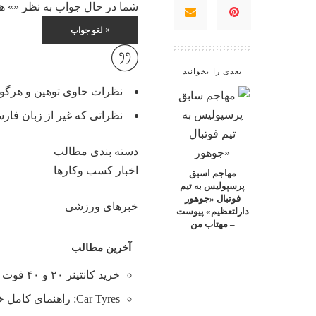
شما در حال جواب به نظر «
» ه
×
لغو جواب
بعدی را بخوانید
نظرات حاوی توهین و هرگون
نظراتی که غیر از زبان فارس
دسته بندی مطالب
اخبار کسب وکارها
مهاجم اسبق
پرسپولیس به تیم
فوتبال «جوهور
خبرهای ورزشی
دارلتعظیم» پیوست
– مهتاب من
آخرین مطالب
خرید کانتینر ۲۰ و ۴۰ فوت با بهترین قیمت
Car Tyres: راهنمای کامل خرید تایر