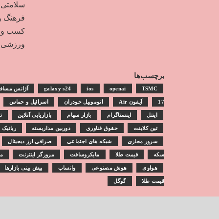
سلامتی
فرهنگ و
کسب و ک
ورزشی
برچسب‌ها
TSMC
openai
ios
galaxy s24
آژانس مساف
17
آیفون Air
اتوموبیل خودران
اسرائیل و حماس
اینتل
اینستاگرام
بازار سهام
بازاریابی آنلاین
ت
تین کلاینت
حقوق فناوری
دوربین مداربسته
رباتیک
سرور مجازی
شبکه های اجتماعی
صرافی ارز دیجیتال
سکه
قیمت طلا
مایکروسافت
مرورگر اینترنت
مش
هواوی
هوش مصنوعی
واتساپ
پیش بینی بازارها
قیمت طلا
گوگل