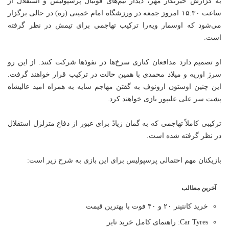
به گزارش خبرنگار مهر، دیدار تیم‌های فوتبال پرسپولیس و استقلال از
ساعت ۱۵:۳۰ امروز جمعه در ورزشگاه امام خمینی (ره) در حالی برگزار
می‌شود که
اوسمار
ویه‌را
ترکیب تهاجمی برای تیمش در نظر گرفته
است.
او تصمیم دارد مدافعان کناری سرخ‌ها در نفوذها شرکت کنند. از این رو
سرژ
اوریه
و میلاد محمدی با همین حالت در ترکیب قرار خواهند گرفت.
این چنین
اوستون
ارونوف
به گفتن مهاجم سایه به همراه امید
عالیشاه
پشت سر علی علیپور بازی خواهند کرد.
ترکیبی کاملاً تهاجمی که به گمان زیادً برای عبور از دفاع متزلزل استقلال
در نظر گرفته شده است.
بازیکنان مهم احتمالی پرسپولیس برای این بازی به شرح زیر است:
آخرین مطالب
خرید کانتینر ۲۰ و ۴۰ فوت با بهترین قیمت
Car Tyres: راهنمای کامل خرید تایر