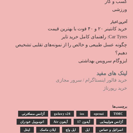
کسب و کار
ورزشی
آخرین اخبار
خرید کانتینر ۲۰ و ۴۰ فوت با بهترین قیمت
Car Tyres: راهنمای کامل خرید تایر
چگونه عسل طبیعی و خالص را از نمونه‌های تقلبی تشخیص
دهیم؟
ایزوگام سرویس بهداشتی
لینک های مفید
خرید فالور اینستاگرام
/
سرور مجازی
خرید رپورتاژ
برچسب‌ها
TSMC
openai
ios
galaxy s24
آژانس مسافرتی
آژانس هواپیمایی
آیفون 17
آیفون Air
اتوموبیل خودران
اسرائیل و حماس
اپل
اپل واچ
ایلان ماسک
اینتل