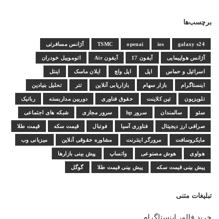
برچسب‌ها
galaxy s24
ios
openai
TSMC
آژانس مسافرتی
آژانس هواپیمایی
آیفون 17
آیفون Air
اتوموبیل خودران
اسرائیل و حماس
اپل
اپل واچ
ایلان ماسک
اینتل
اینستاگرام
بازار سهام
بازاریابی آنلاین
تتر
تحلیل بنیادین
تلویزیون
تین کلاینت
حقوق فناوری
دوربین مداربسته
رباتیک
سئو
سالمندان
سرور hp
سرور مجازی
شبکه های اجتماعی
صرافی ارز دیجیتال
فناوری آسیا
فوتبال
قیمت سکه
قیمت طلا
مایکروسافت
مرورگر اینترنت
مشاوره حقوقی آنلاین
میزبانی وب
هواوی
هوش مصنوعی
واتساپ
پیش بینی بازارها
پیش بینی قیمت سکه
پیش بینی قیمت طلا
گوگل
تبلیغات متنی
خرید فالور اینستاگرام