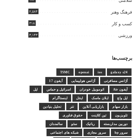
سلامتی
۲,۵۸۴
فرهنگ وهنر
۳۱۸
کسب و کار
۳,۱۴۳
ورزشی
برچسب‌ها
TSMC
openai
ios
galaxy s24
آژانس مسافرتی
آژانس هواپیمایی
آیفون 17
آیفون Air
اتوموبیل خودران
اسرائیل و حماس
اپل
اپل واچ
ایلان ماسک
اینتل
اینستاگرام
بازار سهام
بازاریابی آنلاین
تتر
تحلیل بنیادین
تلویزیون
تین کلاینت
حقوق فناوری
دوربین مداربسته
رباتیک
سئو
سالمندان
سرور hp
سرور مجازی
شبکه های اجتماعی