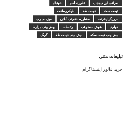
صرافی ارز دیجیتال
فناوری آسیا
فوتبال
قیمت سکه
قیمت طلا
مایکروسافت
مرورگر اینترنت
مشاوره حقوقی آنلاین
میزبانی وب
هواوی
هوش مصنوعی
واتساپ
پیش بینی بازارها
پیش بینی قیمت سکه
پیش بینی قیمت طلا
گوگل
تبلیغات متنی
خرید فالور اینستاگرام