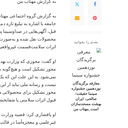
به گزارش
مهتاب من
به گزارش گروه اجتماعی
مهتا
جامعه با اشاره به تبلیغ تازه 
قبل، آگهی‌هایی در صداوسیما پ
محصولات نقل شده و به‌صورت گ
بعدی را بخوانید
اثرات سلامت‌قسمت غیرواقعی 
او گفت: مجوزی که وزارت بهدا
مجوز تشکیل است و هیچ‌گونه م
نمی‌شود. به این علت این که 
معارفه برگزیدگان
نیست و رسانه ملی نباید از ای
نوزدهمین جشنواره
مجوز تشکیل برای محصولاتی هما
سینما حقیقت/
صالحی: ایران
قبول اثرات
سلامتی
یا شفابخشی
بهشت مستندسازان
است_مهتاب من
او پافشاری کرد: قضیه وزارت ب
غیرعلمی و معجزه‌آسا در قالب 