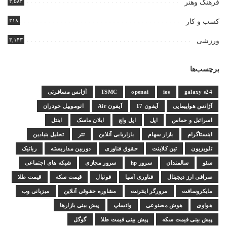
۲,۵۸۴
فرهنگ وهنر
۳۱۸
کسب و کار
۳,۱۴۳
ورزشی
برچسب‌ها
galaxy s24
ios
openai
TSMC
آژانس مسافرتی
آژانس هواپیمایی
آیفون 17
آیفون Air
اتوموبیل خودران
اسرائیل و حماس
اپل
اپل واچ
ایلان ماسک
اینتل
اینستاگرام
بازار سهام
بازاریابی آنلاین
تتر
تحلیل بنیادین
تلویزیون
تین کلاینت
حقوق فناوری
دوربین مداربسته
رباتیک
سئو
سالمندان
سرور hp
سرور مجازی
شبکه های اجتماعی
صرافی ارز دیجیتال
فناوری آسیا
فوتبال
قیمت سکه
قیمت طلا
مایکروسافت
مرورگر اینترنت
مشاوره حقوقی آنلاین
میزبانی وب
هواوی
هوش مصنوعی
واتساپ
پیش بینی بازارها
پیش بینی قیمت سکه
پیش بینی قیمت طلا
گوگل