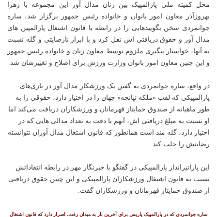
محل کمیته ملی پارالمپیک بین زنان مدال آور این مجموعه با زهرا
بهروزآذر معاون امور بانوان و خانواده رئیس جمهور برگزار شد، ساره
جوانمردی سخن بگویید‌هایی را در رابطه با قانون اشتغال پارالمپین های
مدال آور و حقوق دریافتی اش نقل کرد و با ابراز نارضایتی و گله نسبت
به آنها، خواستار پیگیری ملزوم توسط معاون زنان و خانواده رئیس جمهور
و این چنین معاون امور بانوان وزارت ورزش برای اصلاح و تغییرشان شد.
در واقع، ساره جوانمردی به گفتن یک ورزشکار مدال آور در بازی‌های
پارالمپیکی که لقب «ملکه تپانچه» جهان را در اختیار دارد، حقوقی را به
طور ماهیانه از صندوق حمایتاز قهرمانان و ورزشکاران دریافت می‌کند اما
او نسبت به مبلغ دریافتی اش، آنهم با دقت به تعداد مدالی هایی که در
اختیار دارد، گله مند است همانطور که قانون اشتغال مدال آوران نتوانسته
رضایتش را جلب کند.
این پاراتیرانداز پارالمپیکی در گفتگو با خبرنگار مهر در رابطه انتقاداتش
نسبت به قانون اشتغال ورزشکاران پارالمپیکی و این چنین حقوق دریافتی
از صندوق حمایتاز قهرمانان و ورزشکاران گفت.
ساره جوانمردی که در پارالمپیک پاریس برای آخرین بار به میدان رفت، اصرار دارد که قانون اشتغال