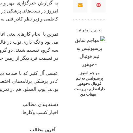
به گزارش خبرگزاری مهر و ب
امروز در تست‌های پزشکی در ا
کاظمی و زیر نظر کادر فنی به 
بعدی را بخوانید
تمرین با انجام کارهای بدنی ا
می بود و نگه داری توپ در قال
سه گروه تقسیم شدند. دو گروه، 
در قسمت فرد دیگر از زمین ج
عیسی آل کثیر که با صدمه دی
مهاجم اسبق
پرسپولیس به تیم
کادر پزشکی برنامه‌های اختصا
فوتبال «جوهور
بودند. ایوب
العملود
هم در تمرین
دارلتعظیم» پیوست
– مهتاب من
دسته بندی مطالب
اخبار کسب وکارها
آخرین مطالب