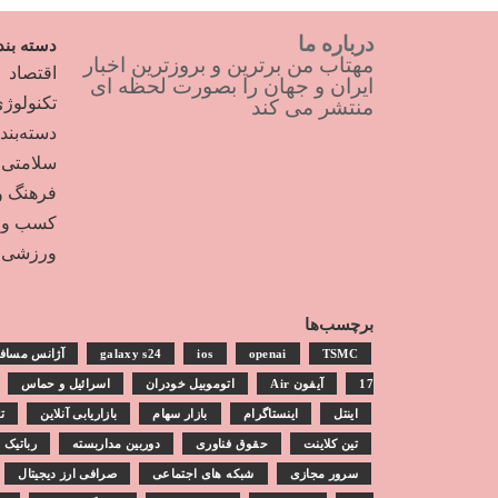
درباره ما
دسته بند
مهتاب من برترین و بروزترین اخبار
اقتصاد
ایران و جهان را بصورت لحظه ای
تکنولوژ
منتشر می کند
دسته‌بن
سلامتی
فرهنگ و
کسب و ک
ورزشی
برچسب‌ها
TSMC
openai
ios
galaxy s24
آژانس مساف
17
آیفون Air
اتوموبیل خودران
اسرائیل و حماس
اینتل
اینستاگرام
بازار سهام
بازاریابی آنلاین
ت
تین کلاینت
حقوق فناوری
دوربین مداربسته
رباتیک
سرور مجازی
شبکه های اجتماعی
صرافی ارز دیجیتال