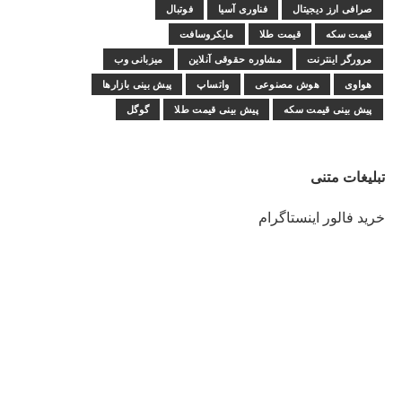
صرافی ارز دیجیتال
فناوری آسیا
فوتبال
قیمت سکه
قیمت طلا
مایکروسافت
مرورگر اینترنت
مشاوره حقوقی آنلاین
میزبانی وب
هواوی
هوش مصنوعی
واتساپ
پیش بینی بازارها
پیش بینی قیمت سکه
پیش بینی قیمت طلا
گوگل
تبلیغات متنی
خرید فالور اینستاگرام