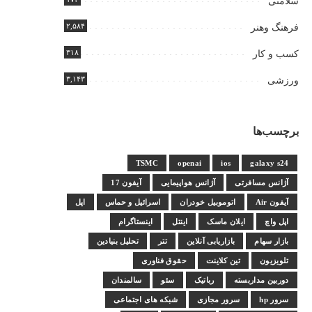
سلامتی
۲,۵۸۴
فرهنگ وهنر
۳۱۸
کسب و کار
۳,۱۴۳
ورزشی
برچسب‌ها
TSMC
openai
ios
galaxy s24
آژانس مسافرتی
آژانس هواپیمایی
آیفون 17
آیفون Air
اتوموبیل خودران
اسرائیل و حماس
اپل
اپل واچ
ایلان ماسک
اینتل
اینستاگرام
بازار سهام
بازاریابی آنلاین
تتر
تحلیل بنیادین
تلویزیون
تین کلاینت
حقوق فناوری
دوربین مداربسته
رباتیک
سئو
سالمندان
سرور hp
سرور مجازی
شبکه های اجتماعی